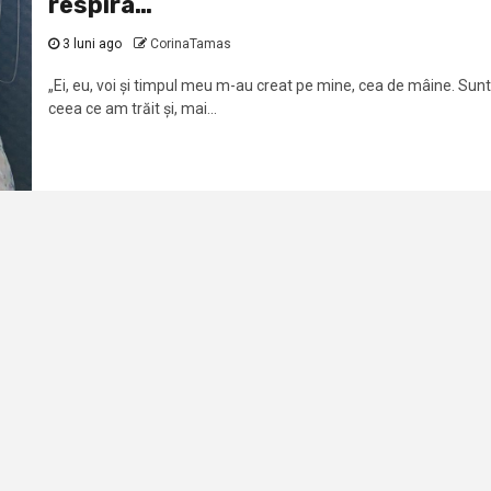
respira…
3 luni ago
CorinaTamas
„Ei, eu, voi și timpul meu m-au creat pe mine, cea de mâine. Sunt
ceea ce am trăit și, mai...