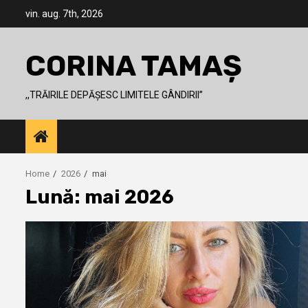
Skip
vin. aug. 7th, 2026
to
content
CORINA TAMAȘ
,,TRĂIRILE DEPĂȘESC LIMITELE GÂNDIRII’’
Home
2026
mai
Lună: mai 2026