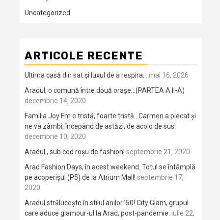
Uncategorized
ARTICOLE RECENTE
Ultima casă din sat și luxul de a respira…
mai 16, 2026
Aradul, o comună între două orașe…(PARTEA A II-A)
decembrie 14, 2020
Familia Joy Fm e tristă, foarte tristă…Carmen a plecat și
ne va zâmbi, începând de astăzi, de acolo de sus!
decembrie 10, 2020
Aradul , sub cod roșu de fashion!
septembrie 21, 2020
Arad Fashion Days, în acest weekend. Totul se întâmplă
pe acoperișul (P5) de la Atrium Mall!
septembrie 17,
2020
Aradul strălucește în stilul anilor ’50! City Glam, grupul
care aduce glamour-ul la Arad, post-pandemie.
iulie 22,