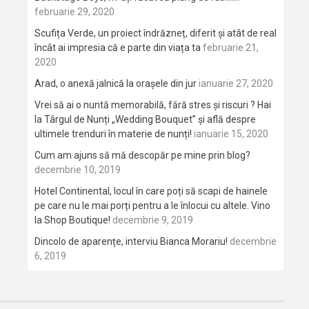
februarie 29, 2020
Scufița Verde, un proiect îndrăzneț, diferit și atât de real
încât ai impresia că e parte din viața ta
februarie 21,
2020
Arad, o anexă jalnică la orașele din jur
ianuarie 27, 2020
Vrei să ai o nuntă memorabilă, fără stres și riscuri ? Hai
la Târgul de Nunți „Wedding Bouquet” și află despre
ultimele trenduri în materie de nunți!
ianuarie 15, 2020
Cum am ajuns să mă descopăr pe mine prin blog?
decembrie 10, 2019
Hotel Continental, locul în care poți să scapi de hainele
pe care nu le mai porți pentru a le înlocui cu altele. Vino
la Shop Boutique!
decembrie 9, 2019
Dincolo de aparențe, interviu Bianca Morariu!
decembrie
6, 2019