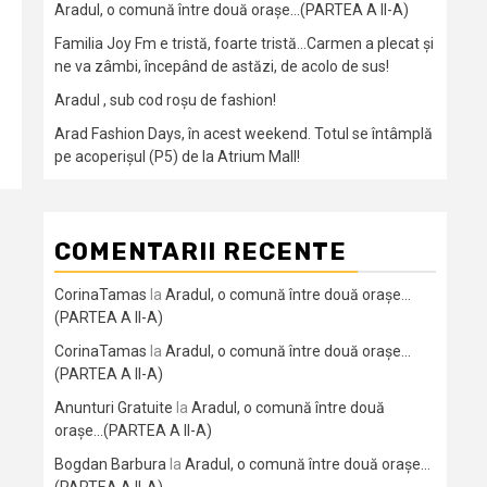
Aradul, o comună între două orașe…(PARTEA A II-A)
Familia Joy Fm e tristă, foarte tristă…Carmen a plecat și
ne va zâmbi, începând de astăzi, de acolo de sus!
Aradul , sub cod roșu de fashion!
Arad Fashion Days, în acest weekend. Totul se întâmplă
pe acoperișul (P5) de la Atrium Mall!
COMENTARII RECENTE
CorinaTamas
la
Aradul, o comună între două orașe…
(PARTEA A II-A)
CorinaTamas
la
Aradul, o comună între două orașe…
(PARTEA A II-A)
Anunturi Gratuite
la
Aradul, o comună între două
orașe…(PARTEA A II-A)
Bogdan Barbura
la
Aradul, o comună între două orașe…