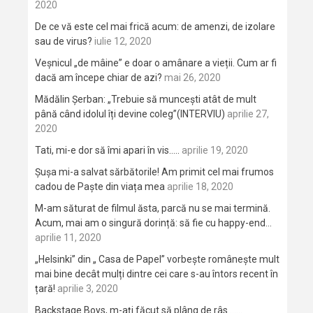
2020
De ce vă este cel mai frică acum: de amenzi, de izolare
sau de virus?
iulie 12, 2020
Veșnicul „de mâine” e doar o amânare a vieții. Cum ar fi
dacă am începe chiar de azi?
mai 26, 2020
Mădălin Șerban: „Trebuie să muncești atât de mult
până când idolul îți devine coleg”(INTERVIU)
aprilie 27,
2020
Tati, mi-e dor să îmi apari în vis…..
aprilie 19, 2020
Șușa mi-a salvat sărbătorile! Am primit cel mai frumos
cadou de Paște din viața mea
aprilie 18, 2020
M-am săturat de filmul ăsta, parcă nu se mai termină.
Acum, mai am o singură dorință: să fie cu happy-end…
aprilie 11, 2020
„Helsinki” din „ Casa de Papel” vorbește românește mult
mai bine decât mulți dintre cei care s-au întors recent în
țară!
aprilie 3, 2020
Backstage Boys, m-ați făcut să plâng de râs…….