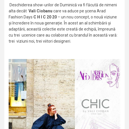
Deschiderea show-urilor de Duminică va fi făcută de nimeni
alta decât
Vali Ciobanu
care va aduce pe șcena Arad
Fashion Days
C H I C 20 20
– un nou concept, o nouă viziune
și încredere în noua generație. În acest an al schimbării și
adaptării, această colectie este creată de echipă, împreună
cu trei ucenice care au colaborat cu brandul în această vară:
trei viziuni noi, trei viitori designeri.