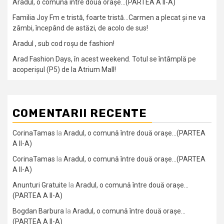
Aradul, o comună între două orașe…(PARTEA A II-A)
Familia Joy Fm e tristă, foarte tristă…Carmen a plecat și ne va
zâmbi, începând de astăzi, de acolo de sus!
Aradul , sub cod roșu de fashion!
Arad Fashion Days, în acest weekend. Totul se întâmplă pe
acoperișul (P5) de la Atrium Mall!
COMENTARII RECENTE
CorinaTamas
la
Aradul, o comună între două orașe…(PARTEA
A II-A)
CorinaTamas
la
Aradul, o comună între două orașe…(PARTEA
A II-A)
Anunturi Gratuite
la
Aradul, o comună între două orașe…
(PARTEA A II-A)
Bogdan Barbura
la
Aradul, o comună între două orașe…
(PARTEA A II-A)