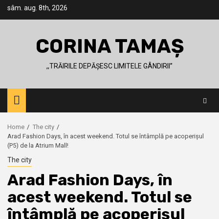
Skip
sâm. aug. 8th, 2026
to
content
CORINA TAMAȘ
,,TRĂIRILE DEPĂȘESC LIMITELE GÂNDIRII’’
Home
The city
Arad Fashion Days, în acest weekend. Totul se întâmplă pe acoperișul
(P5) de la Atrium Mall!
The city
Arad Fashion Days, în
acest weekend. Totul se
întâmplă pe acoperișul