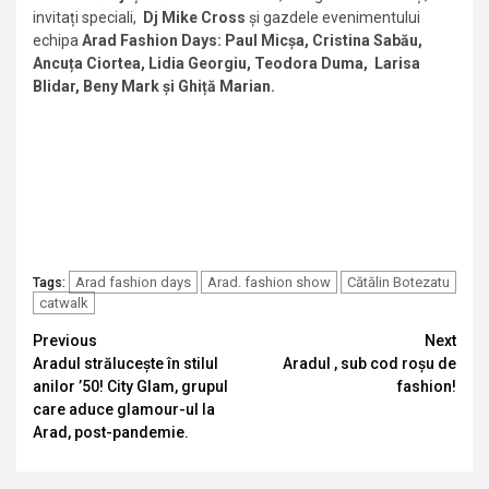
invitați speciali,
Dj Mike Cross
și gazdele evenimentului
echipa
Arad Fashion Days: Paul Micșa, Cristina Sabău,
Ancuța Ciortea, Lidia Georgiu, Teodora Duma, Larisa
Blidar, Beny Mark și Ghiță Marian.
Arad fashion days
Arad. fashion show
Cătălin Botezatu
Tags:
catwalk
Continue
Previous
Next
Aradul strălucește în stilul
Aradul , sub cod roșu de
Reading
anilor ’50! City Glam, grupul
fashion!
care aduce glamour-ul la
Arad, post-pandemie.