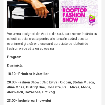
Vor urma designeri din Arad si din țară, care ne vor încânta cu
colectii special create pentru a le lansa în cadrul acestui
eveniment și a căror piese sunt apreciate de iubitorii de
fashion ori de câte ori au ocazia.
Program
Duminică:
18.30 –Primirea invitațiilor
20.00- Fashion Show :
Chic by Vali Cioban, Ștefan Muscă,
Alina Moza, Distriqt One, Cossette, Paul Micșa, Moda,
Alex Raicu, Cozacone, OptiVog
23.00
–
Încheierea Show-ului