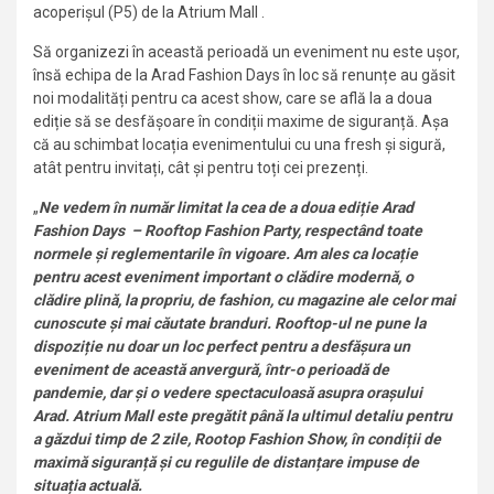
acoperișul (P5) de la Atrium Mall .
Să organizezi în această perioadă un eveniment nu este ușor,
însă echipa de la Arad Fashion Days în loc să renunțe au găsit
noi modalități pentru ca acest show, care se află la a doua
ediție să se desfășoare în condiții maxime de siguranță. Așa
că au schimbat locația evenimentului cu una fresh și sigură,
atât pentru invitați, cât și pentru toți cei prezenți.
„
Ne vedem în număr limitat la cea de a doua ediție Arad
Fashion Days
– Rooftop Fashion Party, respectând toate
normele și reglementarile în vigoare. Am ales ca locație
pentru acest eveniment important o clădire modernă, o
clădire plină, la propriu, de fashion, cu magazine ale celor mai
cunoscute și mai căutate branduri. Rooftop-ul ne pune la
dispoziție nu doar un loc perfect pentru a desfășura un
eveniment de această anvergură, într-o perioadă de
pandemie, dar și o vedere spectaculoasă asupra orașului
Arad. Atrium Mall este pregătit până la ultimul detaliu pentru
a găzdui timp de 2 zile,
Rootop Fashion Show, în condiții de
maximă siguranță și cu regulile de distanțare impuse de
situația actuală.