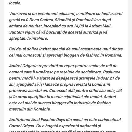
locale.
Vom avea si un eveniment adiacent, o întâlnire cu fanii a cărei
gazdă va fi Deea Codrea, Sâmbătă și Duminică la o după-
amiaza de neuitat, începând cu ora 14,00 la Atrium Mall.
Suntem siguri că vă bucurați de această surpriză și vă
așteptăm la întâlnire.
Cel de-al doilea invitat special de anul acesta este unul dintre
cei mai cunoscuți și apreciați bloggeri de fashion în România.
Andrei Grigorie reprezintă un reper pentru zecile de mii de
oameni care îl urmăresc pe rețelele de socializare. Pasiunea
pentru modă l-a ajutat să depășească granițele la doar 21 de
ani, ajungând să își lanseze propria revistă la Londra, în
primăvara acestui an. Cunoscut atât pentru stilul său unic, cât
și în urma aparițiilor la marile săptămâni ale modei, Andrei
este cel mai de succes blogger din industria de fashion
masculin din România.
Amfitrionul Arad Fashion Days din acest an este carismaticul
Cornel Crișan. Cu o bogată experiență națională și