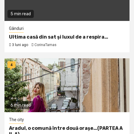
5 min read
Gânduri
Ultima casă din sat și luxul de a respira…
3 luni ago
CorinaTamas
4
6 min read
The city
Aradul, o comună între două orașe…(PARTEA A