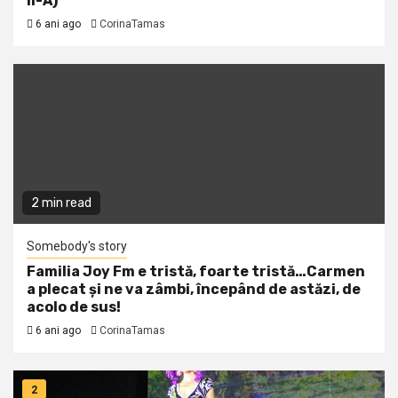
II-A)
6 ani ago
CorinaTamas
2 min read
Somebody's story
Familia Joy Fm e tristă, foarte tristă…Carmen
a plecat și ne va zâmbi, începând de astăzi, de
acolo de sus!
6 ani ago
CorinaTamas
2