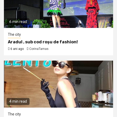
6 min read
The city
Aradul , sub cod roșu de fashion!
6 ani ago
CorinaTamas
4 min read
The city