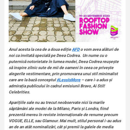
Anul acesta la cea de a doua ediție
AFD
o vom avea alături de
noi ca invitată specială pe Deea Codrea. Un nume cu o
puternică notorietate în lumea modei, Deea Codrea reușește
să inspire zilnic sute de mii de oameni în ceea ce privește
alegerile vestimentare, prin promovarea unui stil minimalist
care are la bază conceptul
#LessIsMore
– care i-a adus și
admirația publicului în cadrul emisiunii Bravo, Ai Stil!
Celebrities.
Aparițiile sale nu au trecut neobservate nici la marile
săptămâni ale modei de la Milano, Paris și Londra, fiind
prezentă mereu în reviste internaționale de renume precum
VOGUE, ELLE, sau Glamour. Mai mult, stilul personal i-au adus
an de an atât nominalizări, cât și premii la galele de media