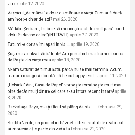
virus?
iulie 12, 2020
Veșnicul „de mâine” e doar o amânare a vieții. Cum ar fi dacă
am începe chiar de azi?
mai 26, 2020
Mădălin Șerban: „Trebuie să muncești atât de mult până când
idolul îți devine coleg”(INTERVIU)
aprilie 27, 2020
Tati, mi-e dor să îmi apari în vis…..
aprilie 19, 2020
Șușa mi-a salvat sărbătorile! Am primit cel mai frumos cadou
de Paște din viața mea
aprilie 18, 2020
M-am săturat de filmul ăsta, parcă nu se mai termină. Acum,
mai am o singură dorință: să fie cu happy-end…
aprilie 11, 2020
„Helsinki” din „ Casa de Papel” vorbește românește mult mai
bine decât mulți dintre cei care s-au întors recent în țară!
aprilie
3, 2020
Backstage Boys, m-ați făcut să plâng de râs…….
februarie 29,
2020
Scufița Verde, un proiect îndrăzneț, diferit și atât de real încât
ai impresia că e parte din viața ta
februarie 21, 2020