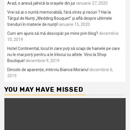
Arad, o anexă jalnică la orașele din jur
ianuarie 27, 2020
Vrei să ai o nuntă memorabilă, fără stres și riscuri ? Hai la
Târgul de Nunți „Wedding Bouquet” și află despre ultimele
trenduri în materie de nunți!
ianuarie 15, 2020
Cum am ajuns să mă descopăr pe mine prin blog?
decembrie
10, 2019
Hotel Continental, locul în care poți să scapi de hainele pe care
nu le mai porți pentru a le înlocui cu altele. Vino la Shop
Boutique!
decembrie 9, 2019
Dincolo de aparențe, interviu Bianca Morariu!
decembrie 6,
2019
YOU MAY HAVE MISSED