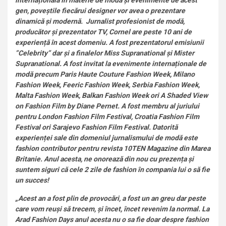
internațională în materie de modă și evenimente de acest
gen, poveștile fiecărui designer vor avea o prezentare
dinamică și modernă. Jurnalist profesionist de modă,
producător și prezentator TV, Cornel are peste 10 ani de
experiență în acest domeniu. A fost prezentatorul emisiunii
”Celebrity” dar și a finalelor Miss Supranational și Mister
Supranational. A fost invitat la evenimente internaționale de
modă precum Paris Haute Couture Fashion Week, Milano
Fashion Week, Feeric Fashion Week, Serbia Fashion Week,
Malta Fashion Week, Balkan Fashion Week ori A Shaded View
on Fashion Film by Diane Pernet. A fost membru al juriului
pentru London Fashion Film Festival, Croatia Fashion Film
Festival ori Sarajevo Fashion Film Festival. Datorită
experienței sale din domeniul jurnalismului de modă este
fashion contributor pentru revista 10TEN Magazine din Marea
Britanie. Anul acesta, ne onorează din nou cu prezența și
suntem siguri că cele 2 zile de fashion în compania lui o să fie
un succes!
„Acest an a fost plin de provocări, a fost un an greu dar peste
care vom reuși să trecem, și încet, încet revenim la normal. La
Arad Fashion Days anul acesta nu o sa fie doar despre fashion