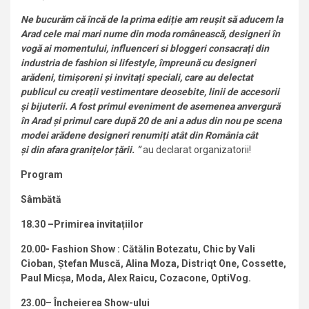
N
e bucurăm că încă de la prima ediție am reușit să aducem la
Arad cele mai mari nume din moda românească, designeri în
vogă ai momentului, influenceri si bloggeri consacrați din
industria de fashion si lifestyle, împreună cu designeri
arădeni, timișoreni și invitați speciali, care au delectat
publicul cu creații vestimentare deosebite, linii de accesorii
și bijuterii. A fost primul eveniment de asemenea anvergură
în Arad și primul care după 20 de ani a adus din nou pe scena
modei arădene designeri renumiți atât din România cât
și din afara granițelor țării. ”
au declarat organizatorii!
Program
Sâmbătă
18.30 –Primirea invitațiilor
20.00- Fashion Show :
Cătălin Botezatu, Chic by Vali
Cioban, Ștefan Muscă, Alina Moza, Distriqt One, Cossette,
Paul Micșa, Moda, Alex Raicu, Cozacone, OptiVog.
23.00
–
Încheierea Show-ului