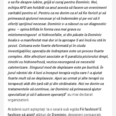
o sa fie despre iubire, grijă si curaj pentru Dominic. Noi,
echipa AFD am hotărât ca anul acesta să facem un eveniment
caritabil pentru el. Pentru ca ne dorim ca el să fie fericit și să
primească ajutorul necesar și vă îndemnăm și pe voi să îi
oferiți sprijinul necesar. Dominic s-a născut cu un diagnostic
greu – spina bifida în forma cea mai grava cu
mielomeningocel si hidrocefalie, si din păcate la Dominic
boala s-a manifestat mai dur si la aproape 5 ani încă nu stă în
șezut. Coloana este foarte deformată și în ciuda
investigațiilor, operația de îndreptare este un proces foarte
complex. Alte afecțiuni asociate ar fi paralizia piciorului drept,
rinichi cu hidronefroză, vezica neurogenă ce necesită
cateterizare. Singurul mod de deplasare este pe burtică. În
jurul vârstei de 4 luni a început terapia vojta care l-a ajutat
foarte mult să se deplaseze. Apoi au urmat și alte terapii cu
terapeuți atât din țară cât și din străinatate. Noi ne dorim ca
tratamentele să continue, iar Dominic să primească ajutor
specializat și să îi aducem speranță
”
au mai declarat
organizatorii.
Arădenii sunt așteptați la o seară sub egida
Fii fashion! E
fashion să ajuți!
alături de
Dominic
, designeri consacrați,