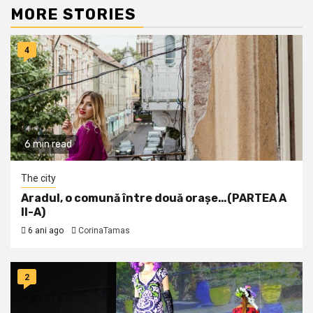
MORE STORIES
4
6 min read
The city
Aradul, o comună între două orașe…(PARTEA A
II-A)
6 ani ago
CorinaTamas
2