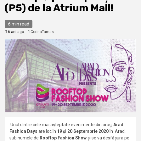
(P5) de la Atrium Mall!
6 min read
6 ani ago
CorinaTamas
Unul dintre cele mai așteptate evenimente din oraș,
Arad
Fashion Days
are loc în
19 și 20 Septembrie 2020
în Arad,
sub numele de
Rooftop Fashion Show
și se va desfășura pe