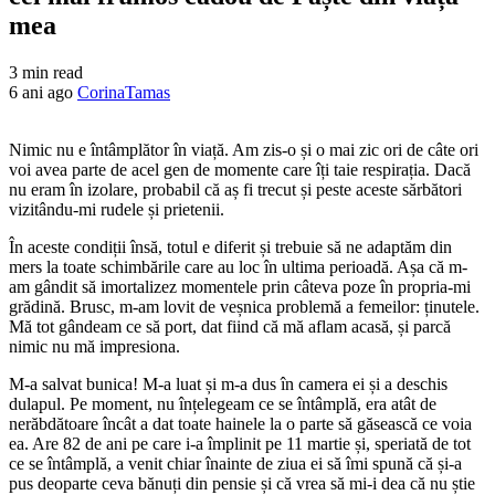
mea
3 min read
6 ani ago
CorinaTamas
Nimic nu e întâmplător în viață. Am zis-o și o mai zic ori de câte ori
voi avea parte de acel gen de momente care îți taie respirația. Dacă
nu eram în izolare, probabil că aș fi trecut și peste aceste sărbători
vizitându-mi rudele și prietenii.
În aceste condiții însă, totul e diferit și trebuie să ne adaptăm din
mers la toate schimbările care au loc în ultima perioadă. Așa că m-
am gândit să imortalizez momentele prin câteva poze în propria-mi
grădină. Brusc, m-am lovit de veșnica problemă a femeilor: ținutele.
Mă tot gândeam ce să port, dat fiind că mă aflam acasă, și parcă
nimic nu mă impresiona.
M-a salvat bunica! M-a luat și m-a dus în camera ei și a deschis
dulapul. Pe moment, nu înțelegeam ce se întâmplă, era atât de
nerăbdătoare încât a dat toate hainele la o parte să găsească ce voia
ea. Are 82 de ani pe care i-a împlinit pe 11 martie și, speriată de tot
ce se întâmplă, a venit chiar înainte de ziua ei să îmi spună că și-a
pus deoparte ceva bănuți din pensie și că vrea să mi-i dea că nu știe