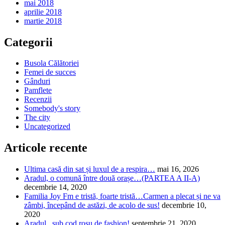
mai 2018
aprilie 2018
martie 2018
Categorii
Busola Călătoriei
Femei de succes
Gânduri
Pamflete
Recenzii
Somebody's story
The city
Uncategorized
Articole recente
Ultima casă din sat și luxul de a respira…
mai 16, 2026
Aradul, o comună între două orașe…(PARTEA A II-A)
decembrie 14, 2020
Familia Joy Fm e tristă, foarte tristă…Carmen a plecat și ne va
zâmbi, începând de astăzi, de acolo de sus!
decembrie 10,
2020
Aradul , sub cod roșu de fashion!
septembrie 21, 2020