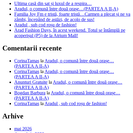
Ultima casă din sat și luxul de a respira…
Aradul, o comună între două orașe…(PARTEA A II-A)
Familia Joy Fm e tristă, foarte tristă…Carmen a plecat și ne va
zâmbi, începând de astăzi, de acolo de sus!
Aradul , sub cod roșu de fashion!
Arad Fashion Days, în acest weekend. Totul se întâmplă pe
acoperișul (P5) de la Atrium Mall!
Comentarii recente
CorinaTamas
la
Aradul, o comună între două orașe…
(PARTEA A II-A)
CorinaTamas
la
Aradul, o comună între două orașe…
(PARTEA A II-A)
Anunturi Gratuite
la
Aradul, o comună între două orașe…
(PARTEA A II-A)
Bogdan Barbura
la
Aradul, o comună între două orașe…
(PARTEA A II-A)
CorinaTamas
la
Aradul , sub cod roșu de fashion!
Arhive
mai 2026