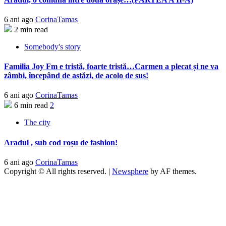
6 ani ago
CorinaTamas
2 min read
Somebody's story
Familia Joy Fm e tristă, foarte tristă…Carmen a plecat și ne va
zâmbi, începând de astăzi, de acolo de sus!
6 ani ago
CorinaTamas
6 min read
2
The city
Aradul , sub cod roșu de fashion!
6 ani ago
CorinaTamas
Copyright © All rights reserved.
|
Newsphere
by AF themes.