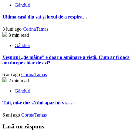
Gânduri
Ultima casă din sat și luxul de a respira…
3 luni ago
CorinaTamas
3 min read
Gânduri
Veșnicul „de mâine” e doar o amânare a vieții. Cum ar fi dacă
am începe chiar de azi?
6 ani ago
CorinaTamas
2 min read
Gânduri
Tati, mi-e dor să îmi apari în vis…..
6 ani ago
CorinaTamas
Lasă un răspuns