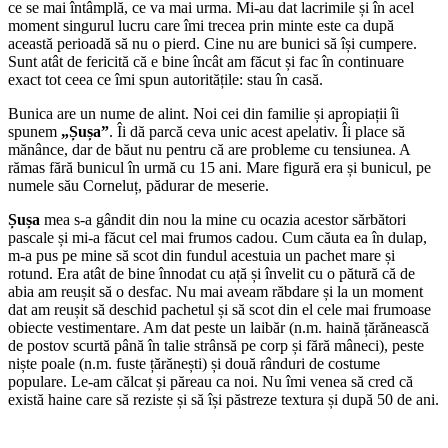
ce se mai întâmplă, ce va mai urma. Mi-au dat lacrimile și în acel
moment singurul lucru care îmi trecea prin minte este ca după
această perioadă să nu o pierd. Cine nu are bunici să își cumpere.
Sunt atât de fericită că e bine încât am făcut și fac în continuare
exact tot ceea ce îmi spun autoritățile: stau în casă.
Bunica are un nume de alint. Noi cei din familie și apropiații îi
spunem
„Șușa”
. Îi dă parcă ceva unic acest apelativ. Îi place să
mănânce, dar de băut nu pentru că are probleme cu tensiunea. A
rămas fără bunicul în urmă cu 15 ani. Mare figură era și bunicul, pe
numele său Corneluț, pădurar de meserie.
Șușa
mea s-a gândit din nou la mine cu ocazia acestor sărbători
pascale și mi-a făcut cel mai frumos cadou. Cum căuta ea în dulap,
m-a pus pe mine să scot din fundul acestuia un pachet mare și
rotund. Era atât de bine înnodat cu ață și învelit cu o pătură că de
abia am reușit să o desfac. Nu mai aveam răbdare și la un moment
dat am reușit să deschid pachetul și să scot din el cele mai frumoase
obiecte vestimentare. Am dat peste un laibăr (n.m. haină țărănească
de postov scurtă până în talie strânsă pe corp și fără mâneci), peste
niște poale (n.m. fuste țărănești) și două rânduri de costume
populare. Le-am călcat și păreau ca noi. Nu îmi venea să cred că
există haine care să reziste și să își păstreze textura și după 50 de ani.