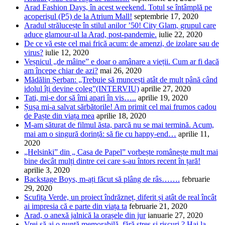
Arad Fashion Days, în acest weekend. Totul se întâmplă pe
acoperișul (P5) de la Atrium Mall!
septembrie 17, 2020
Aradul strălucește în stilul anilor ’50! City Glam, grupul care
aduce glamour-ul la Arad, post-pandemie.
iulie 22, 2020
De ce vă este cel mai frică acum: de amenzi, de izolare sau de
virus?
iulie 12, 2020
Veșnicul „de mâine” e doar o amânare a vieții. Cum ar fi dacă
am începe chiar de azi?
mai 26, 2020
Mădălin Șerban: „Trebuie să muncești atât de mult până când
idolul îți devine coleg”(INTERVIU)
aprilie 27, 2020
Tati, mi-e dor să îmi apari în vis…..
aprilie 19, 2020
Șușa mi-a salvat sărbătorile! Am primit cel mai frumos cadou
de Paște din viața mea
aprilie 18, 2020
M-am săturat de filmul ăsta, parcă nu se mai termină. Acum,
mai am o singură dorință: să fie cu happy-end…
aprilie 11,
2020
„Helsinki” din „ Casa de Papel” vorbește românește mult mai
bine decât mulți dintre cei care s-au întors recent în țară!
aprilie 3, 2020
Backstage Boys, m-ați făcut să plâng de râs…….
februarie
29, 2020
Scufița Verde, un proiect îndrăzneț, diferit și atât de real încât
ai impresia că e parte din viața ta
februarie 21, 2020
Arad, o anexă jalnică la orașele din jur
ianuarie 27, 2020
Vrei să ai o nuntă memorabilă, fără stres și riscuri ? Hai la