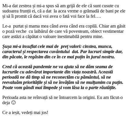
Mi-a dat zestrea și mi-a spus să am grijă de ele că sunt cusute cu
sudoarea frunții ei, că a dat la acea vreme o grămadă de bani pe ele
și să îi promit că dacă voi avea o fată voi face la fel….
Le-a purtat și mama mea când avea când era copilă. Chiar am găsit
o poză veche cu laibărul de care vă povesteam, obiect vestimentar
care astăzi a căpătat o valoare inestimabilă pentru mine.
Șușa mi-a insuflat cele mai de preț valori: cinstea, munca,
caracterul și respectarea cuvântului dat. Par lucruri simple dar,
din păcate, le regăsim din ce în ce mai puțin în jurul nostru.
Cred că această pandemie ne va ajuta să ne dăm seama de
lucrurile cu adevărat importante din viața noastră. Această
perioadă ne dă timp să ne reconectăm cu pământul, să ne
reevaluăm prioritățile și să ne învățăm să ne mulțumim cu puțin.
Poate vom gândi mai limpede și vom lăsa la o parte răutățile.
Perioada asta ne reînvață să ne întoarcem la origini. Eu am făcut-o
deja 🙂
Ce a ieșit, vedeți mai jos!