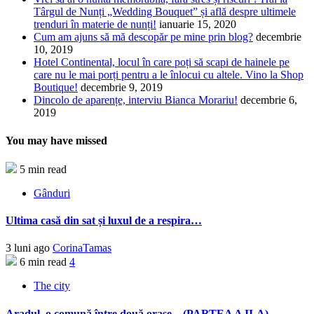
Târgul de Nunți „Wedding Bouquet” și află despre ultimele
trenduri în materie de nunți!
ianuarie 15, 2020
Cum am ajuns să mă descopăr pe mine prin blog?
decembrie
10, 2019
Hotel Continental, locul în care poți să scapi de hainele pe
care nu le mai porți pentru a le înlocui cu altele. Vino la Shop
Boutique!
decembrie 9, 2019
Dincolo de aparențe, interviu Bianca Morariu!
decembrie 6,
2019
You may have missed
5 min read
Gânduri
Ultima casă din sat și luxul de a respira…
3 luni ago
CorinaTamas
6 min read
4
The city
Aradul, o comună între două orașe…(PARTEA A II-A)