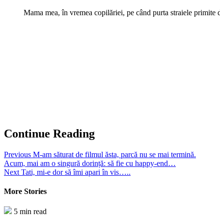
Mama mea, în vremea copilăriei, pe când purta straiele primite d
Continue Reading
Previous
M-am săturat de filmul ăsta, parcă nu se mai termină.
Acum, mai am o singură dorință: să fie cu happy-end…
Next
Tati, mi-e dor să îmi apari în vis…..
More Stories
5 min read