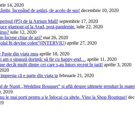
rie 14, 2020
zâmbi, începând de astăzi, de acolo de sus!
decembrie 10, 2020
erișul (P5) de la Atrium Mall!
septembrie 17, 2020
aduce glamour-ul la Arad, post-pandemie.
iulie 22, 2020
irus?
iulie 12, 2020
m începe chiar de azi?
mai 26, 2020
idolul îți devine coleg”(INTERVIU)
aprilie 27, 2020
e Paște din viața mea
aprilie 18, 2020
ai am o singură dorință: să fie cu happy-end…
aprilie 11, 2020
 decât mulți dintre cei care s-au întors recent în țară!
aprilie 3, 2020
 2020
i impresia că e parte din viața ta
februarie 21, 2020
rgul de Nunți „Wedding Bouquet” și află despre ultimele trenduri în mater
0, 2019
 nu le mai porți pentru a le înlocui cu altele. Vino la Shop Boutique!
dec
19