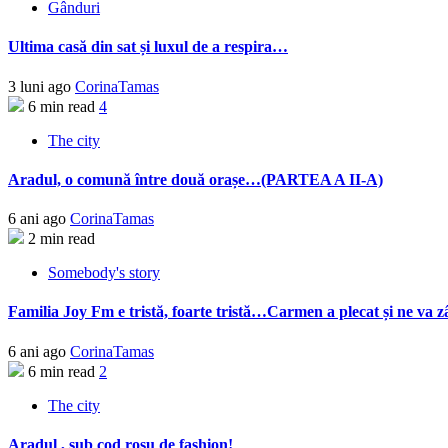
Gânduri
Ultima casă din sat și luxul de a respira…
3 luni ago
CorinaTamas
6 min read
4
The city
Aradul, o comună între două orașe…(PARTEA A II-A)
6 ani ago
CorinaTamas
2 min read
Somebody's story
Familia Joy Fm e tristă, foarte tristă…Carmen a plecat și ne va z
6 ani ago
CorinaTamas
6 min read
2
The city
Aradul , sub cod roșu de fashion!