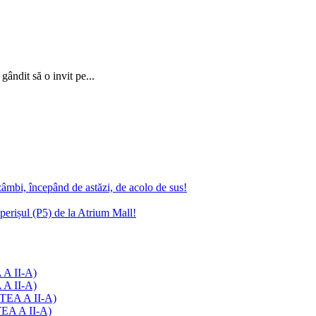
ândit să o invit pe...
zâmbi, începând de astăzi, de acolo de sus!
erișul (P5) de la Atrium Mall!
 A II-A)
 A II-A)
RTEA A II-A)
TEA A II-A)