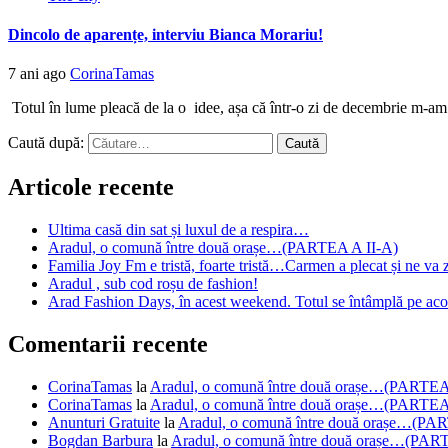
Dincolo de aparențe, interviu Bianca Morariu!
7 ani ago
CorinaTamas
Totul în lume pleacă de la o idee, așa că într-o zi de decembrie m-am g
Caută după:
Articole recente
Ultima casă din sat și luxul de a respira…
Aradul, o comună între două orașe…(PARTEA A II-A)
Familia Joy Fm e tristă, foarte tristă…Carmen a plecat și ne va 
Aradul , sub cod roșu de fashion!
Arad Fashion Days, în acest weekend. Totul se întâmplă pe acop
Comentarii recente
CorinaTamas
la
Aradul, o comună între două orașe…(PARTEA
CorinaTamas
la
Aradul, o comună între două orașe…(PARTEA
Anunturi Gratuite
la
Aradul, o comună între două orașe…(PA
Bogdan Barbura
la
Aradul, o comună între două orașe…(PAR