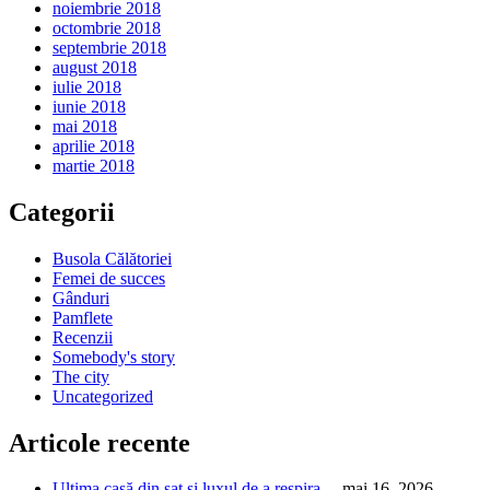
noiembrie 2018
octombrie 2018
septembrie 2018
august 2018
iulie 2018
iunie 2018
mai 2018
aprilie 2018
martie 2018
Categorii
Busola Călătoriei
Femei de succes
Gânduri
Pamflete
Recenzii
Somebody's story
The city
Uncategorized
Articole recente
Ultima casă din sat și luxul de a respira…
mai 16, 2026