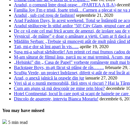
Aradul, o comună între două orașe…(PARTEA A II-A)
decemb
Familia Joy Fm e tristă, foarte tristă…Carmen a plecat și ne va 
Aradul , sub cod roșu de fashion!
septembrie 21, 2020
Arad Fashion Days, în acest weekend. Totul se întâmplă pe acop
Aradul strălucește în stilul anilor ’50! City Glam, grupul care 
De ce vă este cel mai frică acum: de amenzi, de izolare sau de v
Veșnicul „de mâine” e doar o amânare a vieții. Cum ar fi dacă a
Mădălin Șerban: „Trebuie să muncești atât de mult până când 
Tati, mi-e dor să îmi apari în vis…..
aprilie 19, 2020
Șușa mi-a salvat sărbătorile! Am primit cel mai frumos cadou d
M-am săturat de filmul ăsta, parcă nu se mai termină. Acum, m
„Helsinki” din „ Casa de Papel” vorbește românește mult mai bine
Backstage Boys, m-ați făcut să plâng de râs…….
februarie 29,
Scufița Verde, un proiect îndrăzneț, diferit și atât de real încât a
Arad, o anexă jalnică la orașele din jur
ianuarie 27, 2020
Vrei să ai o nuntă memorabilă, fără stres și riscuri ? Hai la Tâ
Cum am ajuns să mă descopăr pe mine prin blog?
decembrie 1
Hotel Continental, locul în care poți să scapi de hainele pe care
Dincolo de aparențe, interviu Bianca Morariu!
decembrie 6, 20
You may have missed
5 min read