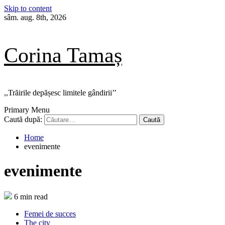
Skip to content
sâm. aug. 8th, 2026
Corina Tamaș
,,Trăirile depășesc limitele gândirii’’
Primary Menu
Caută după:
Home
evenimente
evenimente
6 min read
Femei de succes
The city