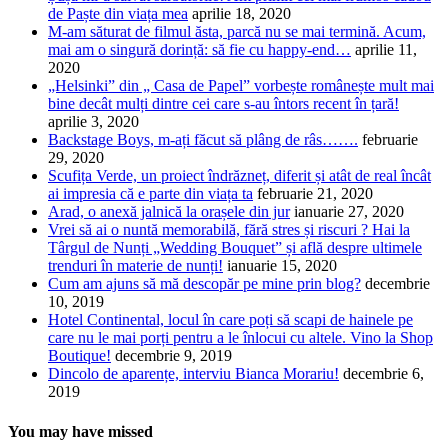
de Paște din viața mea
aprilie 18, 2020
M-am săturat de filmul ăsta, parcă nu se mai termină. Acum,
mai am o singură dorință: să fie cu happy-end…
aprilie 11,
2020
„Helsinki” din „ Casa de Papel” vorbește românește mult mai
bine decât mulți dintre cei care s-au întors recent în țară!
aprilie 3, 2020
Backstage Boys, m-ați făcut să plâng de râs…….
februarie
29, 2020
Scufița Verde, un proiect îndrăzneț, diferit și atât de real încât
ai impresia că e parte din viața ta
februarie 21, 2020
Arad, o anexă jalnică la orașele din jur
ianuarie 27, 2020
Vrei să ai o nuntă memorabilă, fără stres și riscuri ? Hai la
Târgul de Nunți „Wedding Bouquet” și află despre ultimele
trenduri în materie de nunți!
ianuarie 15, 2020
Cum am ajuns să mă descopăr pe mine prin blog?
decembrie
10, 2019
Hotel Continental, locul în care poți să scapi de hainele pe
care nu le mai porți pentru a le înlocui cu altele. Vino la Shop
Boutique!
decembrie 9, 2019
Dincolo de aparențe, interviu Bianca Morariu!
decembrie 6,
2019
You may have missed