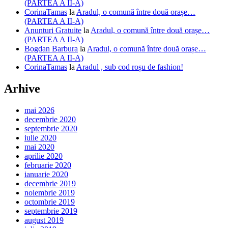
(PARTEA A II-A)
CorinaTamas
la
Aradul, o comună între două orașe…
(PARTEA A II-A)
Anunturi Gratuite
la
Aradul, o comună între două orașe…
(PARTEA A II-A)
Bogdan Barbura
la
Aradul, o comună între două orașe…
(PARTEA A II-A)
CorinaTamas
la
Aradul , sub cod roșu de fashion!
Arhive
mai 2026
decembrie 2020
septembrie 2020
iulie 2020
mai 2020
aprilie 2020
februarie 2020
ianuarie 2020
decembrie 2019
noiembrie 2019
octombrie 2019
septembrie 2019
august 2019