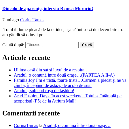
Dincolo de aparențe, interviu Bianca Morariu!
7 ani ago
CorinaTamas
Totul în lume pleacă de la o idee, așa că într-o zi de decembrie m-
am gândit să o invit pe...
Caută după:
Articole recente
Ultima casă din sat și luxul de a respira…
Aradul, o comună între două orașe…(PARTEA A II-A)
Familia Joy Fm e tristă, foarte tristă…Carmen a plecat și ne va
zâmbi, începând de astăzi, de acolo de sus!
Aradul , sub cod roșu de fashion!
Arad Fashion Days, în acest weekend. Totul se întâmplă pe
acoperișul (P5) de la Atrium Mall!
Comentarii recente
CorinaTamas
la
Aradul, o comună între două orașe…