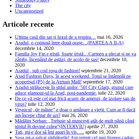
The city
Uncategorized
Articole recente
Ultima casă din sat și luxul de a respira…
mai 16, 2026
Aradul, o comună între două orașe…(PARTEA A II-A)
decembrie 14, 2020
Familia Joy Fm e tristă, foarte tristă…Carmen a plecat și ne va
zâmbi, începând de astăzi, de acolo de sus!
decembrie 10,
2020
Aradul , sub cod roșu de fashion!
septembrie 21, 2020
Arad Fashion Days, în acest weekend. Totul se întâmplă pe
acoperișul (P5) de la Atrium Mall!
septembrie 17, 2020
Aradul strălucește în stilul anilor ’50! City Glam, grupul care
aduce glamour-ul la Arad, post-pandemie.
iulie 22, 2020
De ce vă este cel mai frică acum: de amenzi, de izolare sau de
virus?
iulie 12, 2020
Veșnicul „de mâine” e doar o amânare a vieții. Cum ar fi dacă
am începe chiar de azi?
mai 26, 2020
Mădălin Șerban: „Trebuie să muncești atât de mult până când
idolul îți devine coleg”(INTERVIU)
aprilie 27, 2020
Tati, mi-e dor să îmi apari în vis…..
aprilie 19, 2020
Șușa mi-a salvat sărbătorile! Am primit cel mai frumos cadou