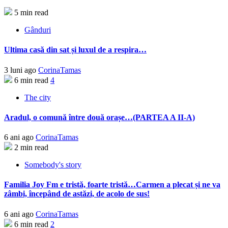
5 min read
Gânduri
Ultima casă din sat și luxul de a respira…
3 luni ago
CorinaTamas
6 min read
4
The city
Aradul, o comună între două orașe…(PARTEA A II-A)
6 ani ago
CorinaTamas
2 min read
Somebody's story
Familia Joy Fm e tristă, foarte tristă…Carmen a plecat și ne va
zâmbi, începând de astăzi, de acolo de sus!
6 ani ago
CorinaTamas
6 min read
2