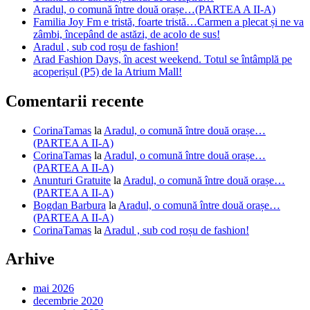
Aradul, o comună între două orașe…(PARTEA A II-A)
Familia Joy Fm e tristă, foarte tristă…Carmen a plecat și ne va
zâmbi, începând de astăzi, de acolo de sus!
Aradul , sub cod roșu de fashion!
Arad Fashion Days, în acest weekend. Totul se întâmplă pe
acoperișul (P5) de la Atrium Mall!
Comentarii recente
CorinaTamas
la
Aradul, o comună între două orașe…
(PARTEA A II-A)
CorinaTamas
la
Aradul, o comună între două orașe…
(PARTEA A II-A)
Anunturi Gratuite
la
Aradul, o comună între două orașe…
(PARTEA A II-A)
Bogdan Barbura
la
Aradul, o comună între două orașe…
(PARTEA A II-A)
CorinaTamas
la
Aradul , sub cod roșu de fashion!
Arhive
mai 2026
decembrie 2020