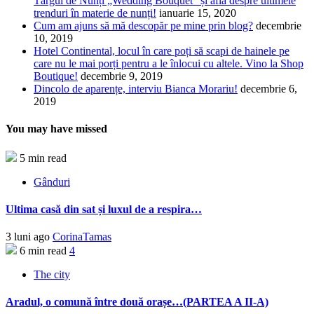
Târgul de Nunți „Wedding Bouquet” și află despre ultimele
trenduri în materie de nunți!
ianuarie 15, 2020
Cum am ajuns să mă descopăr pe mine prin blog?
decembrie
10, 2019
Hotel Continental, locul în care poți să scapi de hainele pe
care nu le mai porți pentru a le înlocui cu altele. Vino la Shop
Boutique!
decembrie 9, 2019
Dincolo de aparențe, interviu Bianca Morariu!
decembrie 6,
2019
You may have missed
5 min read
Gânduri
Ultima casă din sat și luxul de a respira…
3 luni ago
CorinaTamas
6 min read
4
The city
Aradul, o comună între două orașe…(PARTEA A II-A)