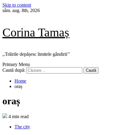
Skip to content
sâm. aug. 8th, 2026
Corina Tamaș
,,Trăirile depășesc limitele gândirii’’
Primary Menu
Caută după:
Home
oraș
oraș
4 min read
The city