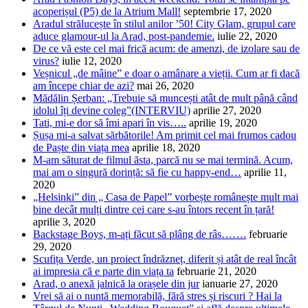
acoperișul (P5) de la Atrium Mall!
septembrie 17, 2020
Aradul strălucește în stilul anilor ’50! City Glam, grupul care
aduce glamour-ul la Arad, post-pandemie.
iulie 22, 2020
De ce vă este cel mai frică acum: de amenzi, de izolare sau de
virus?
iulie 12, 2020
Veșnicul „de mâine” e doar o amânare a vieții. Cum ar fi dacă
am începe chiar de azi?
mai 26, 2020
Mădălin Șerban: „Trebuie să muncești atât de mult până când
idolul îți devine coleg”(INTERVIU)
aprilie 27, 2020
Tati, mi-e dor să îmi apari în vis…..
aprilie 19, 2020
Șușa mi-a salvat sărbătorile! Am primit cel mai frumos cadou
de Paște din viața mea
aprilie 18, 2020
M-am săturat de filmul ăsta, parcă nu se mai termină. Acum,
mai am o singură dorință: să fie cu happy-end…
aprilie 11,
2020
„Helsinki” din „ Casa de Papel” vorbește românește mult mai
bine decât mulți dintre cei care s-au întors recent în țară!
aprilie 3, 2020
Backstage Boys, m-ați făcut să plâng de râs…….
februarie
29, 2020
Scufița Verde, un proiect îndrăzneț, diferit și atât de real încât
ai impresia că e parte din viața ta
februarie 21, 2020
Arad, o anexă jalnică la orașele din jur
ianuarie 27, 2020
Vrei să ai o nuntă memorabilă, fără stres și riscuri ? Hai la