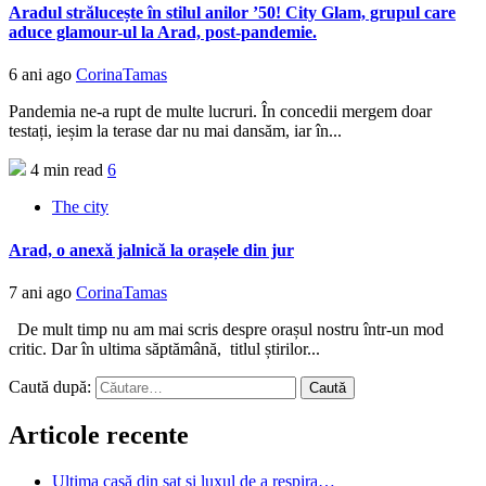
Aradul strălucește în stilul anilor ’50! City Glam, grupul care
aduce glamour-ul la Arad, post-pandemie.
6 ani ago
CorinaTamas
Pandemia ne-a rupt de multe lucruri. În concedii mergem doar
testați, ieșim la terase dar nu mai dansăm, iar în...
4 min read
6
The city
Arad, o anexă jalnică la orașele din jur
7 ani ago
CorinaTamas
De mult timp nu am mai scris despre orașul nostru într-un mod
critic. Dar în ultima săptămână, titlul știrilor...
Caută după:
Articole recente
Ultima casă din sat și luxul de a respira…