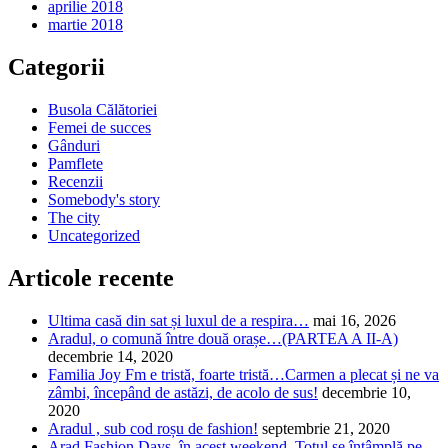
aprilie 2018
martie 2018
Categorii
Busola Călătoriei
Femei de succes
Gânduri
Pamflete
Recenzii
Somebody's story
The city
Uncategorized
Articole recente
Ultima casă din sat și luxul de a respira…
mai 16, 2026
Aradul, o comună între două orașe…(PARTEA A II-A)
decembrie 14, 2020
Familia Joy Fm e tristă, foarte tristă…Carmen a plecat și ne va
zâmbi, începând de astăzi, de acolo de sus!
decembrie 10,
2020
Aradul , sub cod roșu de fashion!
septembrie 21, 2020
Arad Fashion Days, în acest weekend. Totul se întâmplă pe