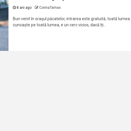
8 ani ago
CorinaTamas
Bun venit în orașul păcatelor, intrarea este gratuită, toată lumea
cunoaște pe toată lumea, e un cerc vicios, dacă îți...