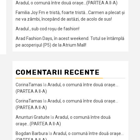
Aradul, o comună între două orașe…(PARTEA A II-A)
Familia Joy Fm e tristă, foarte tristă…Carmen a plecat și
ne va zâmbi, începând de astăzi, de acolo de sus!
Aradul , sub cod roșu de fashion!
Arad Fashion Days, în acest weekend. Totul se întâmplă
pe acoperișul (P5) de la Atrium Mall!
COMENTARII RECENTE
CorinaTamas
la
Aradul, o comună între două orașe…
(PARTEA A II-A)
CorinaTamas
la
Aradul, o comună între două orașe…
(PARTEA A II-A)
Anunturi Gratuite
la
Aradul, o comună între două
orașe…(PARTEA A II-A)
Bogdan Barbura
la
Aradul, o comună între două orașe…