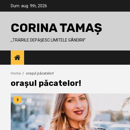
Skip
Dum. aug. 9th, 2026
to
content
CORINA TAMAȘ
,,TRĂIRILE DEPĂȘESC LIMITELE GÂNDIRII’’
Home
orașul păcatelor!
orașul păcatelor!
5