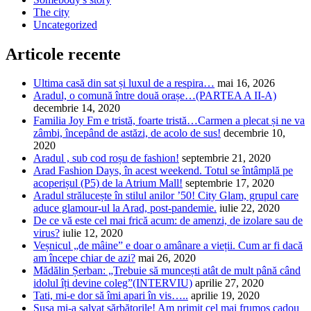
The city
Uncategorized
Articole recente
Ultima casă din sat și luxul de a respira…
mai 16, 2026
Aradul, o comună între două orașe…(PARTEA A II-A)
decembrie 14, 2020
Familia Joy Fm e tristă, foarte tristă…Carmen a plecat și ne va
zâmbi, începând de astăzi, de acolo de sus!
decembrie 10,
2020
Aradul , sub cod roșu de fashion!
septembrie 21, 2020
Arad Fashion Days, în acest weekend. Totul se întâmplă pe
acoperișul (P5) de la Atrium Mall!
septembrie 17, 2020
Aradul strălucește în stilul anilor ’50! City Glam, grupul care
aduce glamour-ul la Arad, post-pandemie.
iulie 22, 2020
De ce vă este cel mai frică acum: de amenzi, de izolare sau de
virus?
iulie 12, 2020
Veșnicul „de mâine” e doar o amânare a vieții. Cum ar fi dacă
am începe chiar de azi?
mai 26, 2020
Mădălin Șerban: „Trebuie să muncești atât de mult până când
idolul îți devine coleg”(INTERVIU)
aprilie 27, 2020
Tati, mi-e dor să îmi apari în vis…..
aprilie 19, 2020
Șușa mi-a salvat sărbătorile! Am primit cel mai frumos cadou