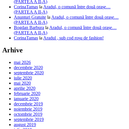
(PARTEA A II-A)
CorinaTamas
la
Aradul, o comună între două orașe…
(PARTEA A II-A)
Anunturi Gratuite
la
Aradul, o comună între două orașe…
(PARTEA A II-A)
Bogdan Barbura
la
Aradul, o comună între două orașe…
(PARTEA A II-A)
CorinaTamas
la
Aradul , sub cod roșu de fashion!
Arhive
mai 2026
decembrie 2020
septembrie 2020
iulie 2020
mai 2020
aprilie 2020
februarie 2020
ianuarie 2020
decembrie 2019
noiembrie 2019
octombrie 2019
septembrie 2019
august 2019