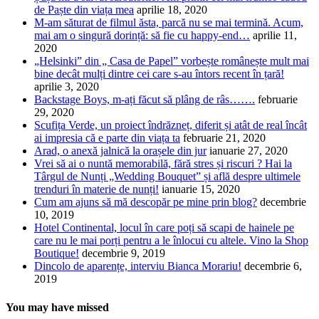
de Paște din viața mea
aprilie 18, 2020
M-am săturat de filmul ăsta, parcă nu se mai termină. Acum,
mai am o singură dorință: să fie cu happy-end…
aprilie 11,
2020
„Helsinki” din „ Casa de Papel” vorbește românește mult mai
bine decât mulți dintre cei care s-au întors recent în țară!
aprilie 3, 2020
Backstage Boys, m-ați făcut să plâng de râs…….
februarie
29, 2020
Scufița Verde, un proiect îndrăzneț, diferit și atât de real încât
ai impresia că e parte din viața ta
februarie 21, 2020
Arad, o anexă jalnică la orașele din jur
ianuarie 27, 2020
Vrei să ai o nuntă memorabilă, fără stres și riscuri ? Hai la
Târgul de Nunți „Wedding Bouquet” și află despre ultimele
trenduri în materie de nunți!
ianuarie 15, 2020
Cum am ajuns să mă descopăr pe mine prin blog?
decembrie
10, 2019
Hotel Continental, locul în care poți să scapi de hainele pe
care nu le mai porți pentru a le înlocui cu altele. Vino la Shop
Boutique!
decembrie 9, 2019
Dincolo de aparențe, interviu Bianca Morariu!
decembrie 6,
2019
You may have missed