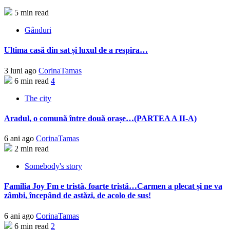
5 min read
Gânduri
Ultima casă din sat și luxul de a respira…
3 luni ago
CorinaTamas
6 min read
4
The city
Aradul, o comună între două orașe…(PARTEA A II-A)
6 ani ago
CorinaTamas
2 min read
Somebody's story
Familia Joy Fm e tristă, foarte tristă…Carmen a plecat și ne va
zâmbi, începând de astăzi, de acolo de sus!
6 ani ago
CorinaTamas
6 min read
2