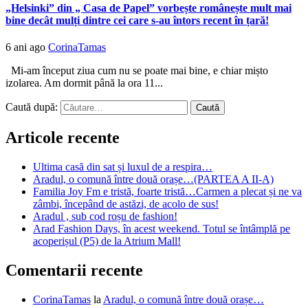
„Helsinki” din „ Casa de Papel” vorbește românește mult mai
bine decât mulți dintre cei care s-au întors recent în țară!
6 ani ago
CorinaTamas
Mi-am început ziua cum nu se poate mai bine, e chiar mișto
izolarea. Am dormit până la ora 11...
Caută după:
Articole recente
Ultima casă din sat și luxul de a respira…
Aradul, o comună între două orașe…(PARTEA A II-A)
Familia Joy Fm e tristă, foarte tristă…Carmen a plecat și ne va
zâmbi, începând de astăzi, de acolo de sus!
Aradul , sub cod roșu de fashion!
Arad Fashion Days, în acest weekend. Totul se întâmplă pe
acoperișul (P5) de la Atrium Mall!
Comentarii recente
CorinaTamas
la
Aradul, o comună între două orașe…