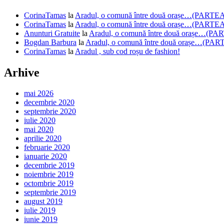
CorinaTamas
la
Aradul, o comună între două orașe…(PARTEA
CorinaTamas
la
Aradul, o comună între două orașe…(PARTEA
Anunturi Gratuite
la
Aradul, o comună între două orașe…(PA
Bogdan Barbura
la
Aradul, o comună între două orașe…(PAR
CorinaTamas
la
Aradul , sub cod roșu de fashion!
Arhive
mai 2026
decembrie 2020
septembrie 2020
iulie 2020
mai 2020
aprilie 2020
februarie 2020
ianuarie 2020
decembrie 2019
noiembrie 2019
octombrie 2019
septembrie 2019
august 2019
iulie 2019
iunie 2019