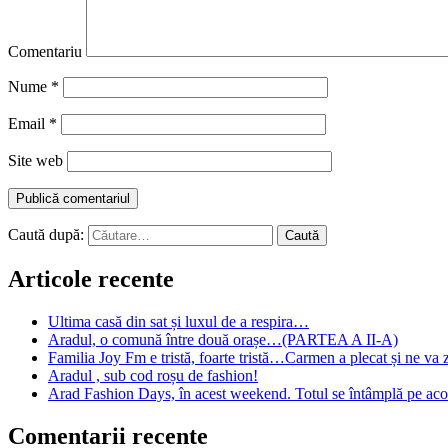
Comentariu
Nume
*
Email
*
Site web
Caută după:
Articole recente
Ultima casă din sat și luxul de a respira…
Aradul, o comună între două orașe…(PARTEA A II-A)
Familia Joy Fm e tristă, foarte tristă…Carmen a plecat și ne va 
Aradul , sub cod roșu de fashion!
Arad Fashion Days, în acest weekend. Totul se întâmplă pe acop
Comentarii recente