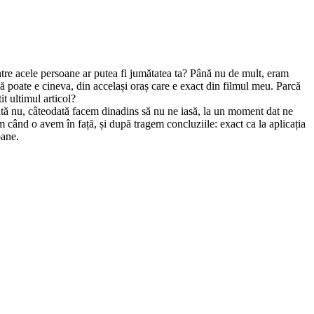
ntre acele persoane ar putea fi jumătatea ta? Până nu de mult, eram
 poate e cineva, din accelași oraș care e exact din filmul meu. Parcă
t ultimul articol?
dată nu, câteodată facem dinadins să nu ne iasă, la un moment dat ne
când o avem în față, și după tragem concluziile: exact ca la aplicația
oane.