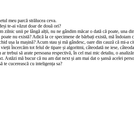
letul meu parcă strălucea ceva.
eși te-ai văzut doar de două ori?
m zilnic unii pe lângă alții, nu ne gândim măcar o dată că poate, una di
 poate nu există? Adică la ce specimene de bărbați există, mă îndoiam că
schid ușa la mașină? Acum stau și mă gândesc, oare din cauză că mi-a citi
ieții încercăm tot felul de tipare și algoritmi, câteodată ne iese, câteo
trebui să arate persoana respectivă, în cel mai mic detaliu, o analizăm 
next. Astăzi mă bucur că nu am dat next și am mai dat o șansă acelei pers
să te cucerească cu inteligența sa?