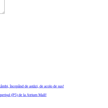
zâmbi, începând de astăzi, de acolo de sus!
erișul (P5) de la Atrium Mall!