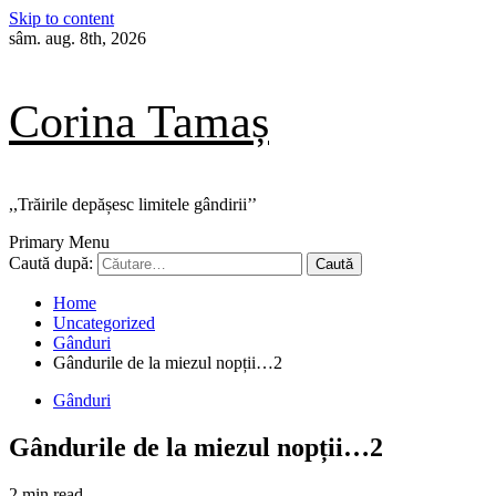
Skip to content
sâm. aug. 8th, 2026
Corina Tamaș
,,Trăirile depășesc limitele gândirii’’
Primary Menu
Caută după:
Home
Uncategorized
Gânduri
Gândurile de la miezul nopții…2
Gânduri
Gândurile de la miezul nopții…2
2 min read