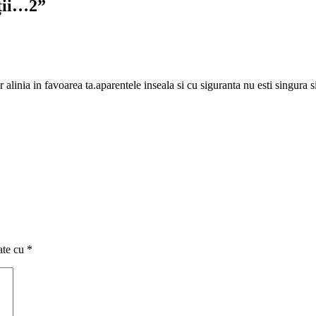
ții…2
”
or alinia in favoarea ta.aparentele inseala si cu siguranta nu esti singura
ate cu
*