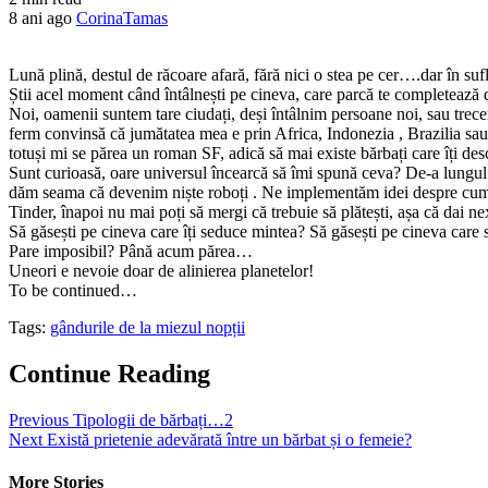
8 ani ago
CorinaTamas
Lună plină, destul de răcoare afară, fără nici o stea pe cer….dar în suf
Știi acel moment când întâlnești pe cineva, care parcă te completează d
Noi, oamenii suntem tare ciudați, deși întâlnim persoane noi, sau trece
ferm convinsă că jumătatea mea e prin Africa, Indonezia , Brazilia sau
totuși mi se părea un roman SF, adică să mai existe bărbați care îți de
Sunt curioasă, oare universul încearcă să îmi spună ceva? De-a lungul v
dăm seama că devenim niște roboți . Ne implementăm idei despre cum ar 
Tinder, înapoi nu mai poți să mergi că trebuie să plătești, așa că dai 
Să găsești pe cineva care îți seduce mintea? Să găsești pe cineva care 
Pare imposibil? Până acum părea…
Uneori e nevoie doar de alinierea planetelor!
To be continued…
Tags:
gândurile de la miezul nopții
Continue Reading
Previous
Tipologii de bărbați…2
Next
Există prietenie adevărată între un bărbat și o femeie?
More Stories