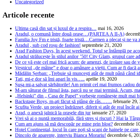
Uncategorized
Articole recente
Ultima casă din sat și luxul de a respira…
mai 16, 2026
Aradul, o comună între două orașe…(PARTEA A II-A)
decemb
Familia Joy Fm e tristă, foarte tristă…Carmen a plecat și ne va 
Aradul , sub cod roșu de fashion!
septembrie 21, 2020
Arad Fashion Days, în acest weekend. Totul se întâmplă pe acop
Aradul strălucește în stilul anilor ’50! City Glam, grupul care 
De ce vă este cel mai frică acum: de amenzi, de izolare sau de v
Veșnicul „de mâine” e doar o amânare a vieții. Cum ar fi dacă a
Mădălin Șerban: „Trebuie să muncești atât de mult până când 
Tati, mi-e dor să îmi apari în vis…..
aprilie 19, 2020
Șușa mi-a salvat sărbătorile! Am primit cel mai frumos cadou d
M-am săturat de filmul ăsta, parcă nu se mai termină. Acum, m
„Helsinki” din „ Casa de Papel” vorbește românește mult mai bine
Backstage Boys, m-ați făcut să plâng de râs…….
februarie 29,
Scufița Verde, un proiect îndrăzneț, diferit și atât de real încât a
Arad, o anexă jalnică la orașele din jur
ianuarie 27, 2020
Vrei să ai o nuntă memorabilă, fără stres și riscuri ? Hai la Tâ
Cum am ajuns să mă descopăr pe mine prin blog?
decembrie 1
Hotel Continental, locul în care poți să scapi de hainele pe care
Dincolo de aparențe, interviu Bianca Morariu!
decembrie 6, 20