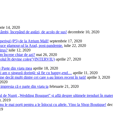
rie 14, 2020
zâmbi, începând de astăzi, de acolo de sus!
decembrie 10, 2020
erișul (P5) de la Atrium Mall!
septembrie 17, 2020
aduce glamour-ul la Arad, post-pandemie.
iulie 22, 2020
irus?
iulie 12, 2020
m începe chiar de azi?
mai 26, 2020
idolul îți devine coleg”(INTERVIU)
aprilie 27, 2020
e Paște din viața mea
aprilie 18, 2020
ai am o singură dorință: să fie cu happy-end…
aprilie 11, 2020
 decât mulți dintre cei care s-au întors recent în țară!
aprilie 3, 2020
 2020
i impresia că e parte din viața ta
februarie 21, 2020
rgul de Nunți „Wedding Bouquet” și află despre ultimele trenduri în mater
0, 2019
 nu le mai porți pentru a le înlocui cu altele. Vino la Shop Boutique!
dec
19