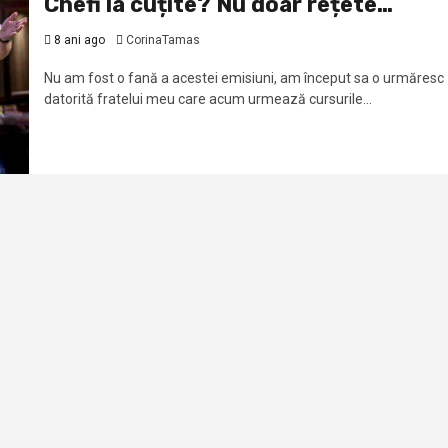
Chefi la cuțite? Nu doar rețete…
8 ani ago
CorinaTamas
Nu am fost o fană a acestei emisiuni, am început sa o urmăresc
datorită fratelui meu care acum urmează cursurile...