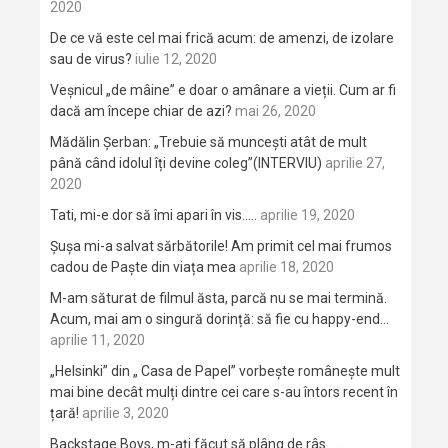
2020
De ce vă este cel mai frică acum: de amenzi, de izolare
sau de virus?
iulie 12, 2020
Veșnicul „de mâine” e doar o amânare a vieții. Cum ar fi
dacă am începe chiar de azi?
mai 26, 2020
Mădălin Șerban: „Trebuie să muncești atât de mult
până când idolul îți devine coleg”(INTERVIU)
aprilie 27,
2020
Tati, mi-e dor să îmi apari în vis…..
aprilie 19, 2020
Șușa mi-a salvat sărbătorile! Am primit cel mai frumos
cadou de Paște din viața mea
aprilie 18, 2020
M-am săturat de filmul ăsta, parcă nu se mai termină.
Acum, mai am o singură dorință: să fie cu happy-end…
aprilie 11, 2020
„Helsinki” din „ Casa de Papel” vorbește românește mult
mai bine decât mulți dintre cei care s-au întors recent în
țară!
aprilie 3, 2020
Backstage Boys, m-ați făcut să plâng de râs…….