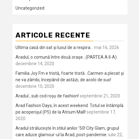
Uncategorized
ARTICOLE RECENTE
Ultima casă din sat și luxul de a respira…
mai 16, 2026
Aradul, o comună între două orașe…(PARTEA A II-A)
decembrie 14, 2020
Familia Joy Fm e tristă, foarte tristă…Carmen a plecat și
ne va zâmbi, începând de astăzi, de acolo de sus!
decembrie 10, 2020
Aradul , sub cod roșu de fashion!
septembrie 21, 2020
Arad Fashion Days, în acest weekend. Totul se întâmplă
pe acoperișul (P5) de la Atrium Mall!
septembrie 17,
2020
Aradul strălucește în stilul anilor ’50! City Glam, grupul
care aduce glamour-ul la Arad, post-pandemie.
iulie 22,