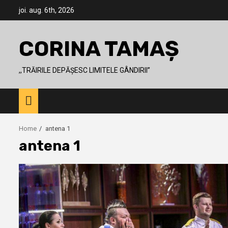
Skip
joi. aug. 6th, 2026
to
content
CORINA TAMAȘ
,,TRĂIRILE DEPĂȘESC LIMITELE GÂNDIRII’’
Home
antena 1
antena 1