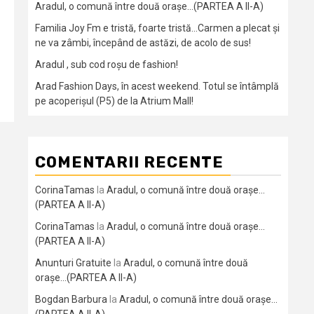
Aradul, o comună între două orașe…(PARTEA A II-A)
Familia Joy Fm e tristă, foarte tristă…Carmen a plecat și
ne va zâmbi, începând de astăzi, de acolo de sus!
Aradul , sub cod roșu de fashion!
Arad Fashion Days, în acest weekend. Totul se întâmplă
pe acoperișul (P5) de la Atrium Mall!
COMENTARII RECENTE
CorinaTamas
la
Aradul, o comună între două orașe…
(PARTEA A II-A)
CorinaTamas
la
Aradul, o comună între două orașe…
(PARTEA A II-A)
Anunturi Gratuite
la
Aradul, o comună între două
orașe…(PARTEA A II-A)
Bogdan Barbura
la
Aradul, o comună între două orașe…