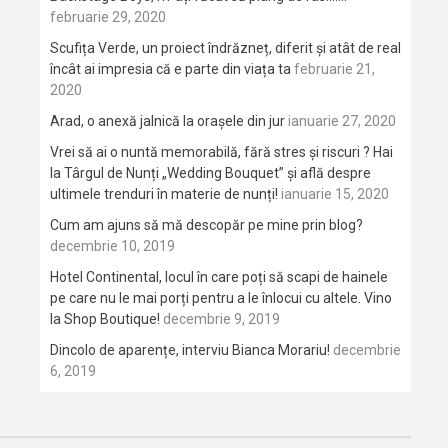
februarie 29, 2020
Scufița Verde, un proiect îndrăzneț, diferit și atât de real
încât ai impresia că e parte din viața ta
februarie 21,
2020
Arad, o anexă jalnică la orașele din jur
ianuarie 27, 2020
Vrei să ai o nuntă memorabilă, fără stres și riscuri ? Hai
la Târgul de Nunți „Wedding Bouquet” și află despre
ultimele trenduri în materie de nunți!
ianuarie 15, 2020
Cum am ajuns să mă descopăr pe mine prin blog?
decembrie 10, 2019
Hotel Continental, locul în care poți să scapi de hainele
pe care nu le mai porți pentru a le înlocui cu altele. Vino
la Shop Boutique!
decembrie 9, 2019
Dincolo de aparențe, interviu Bianca Morariu!
decembrie
6, 2019