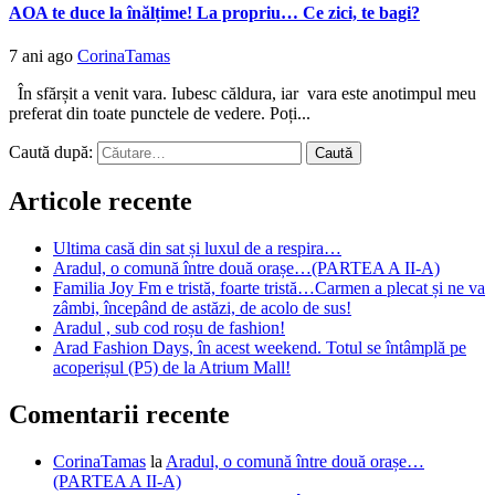
AOA te duce la înălțime! La propriu… Ce zici, te bagi?
7 ani ago
CorinaTamas
În sfărșit a venit vara. Iubesc căldura, iar vara este anotimpul meu
preferat din toate punctele de vedere. Poți...
Caută după:
Articole recente
Ultima casă din sat și luxul de a respira…
Aradul, o comună între două orașe…(PARTEA A II-A)
Familia Joy Fm e tristă, foarte tristă…Carmen a plecat și ne va
zâmbi, începând de astăzi, de acolo de sus!
Aradul , sub cod roșu de fashion!
Arad Fashion Days, în acest weekend. Totul se întâmplă pe
acoperișul (P5) de la Atrium Mall!
Comentarii recente
CorinaTamas
la
Aradul, o comună între două orașe…
(PARTEA A II-A)