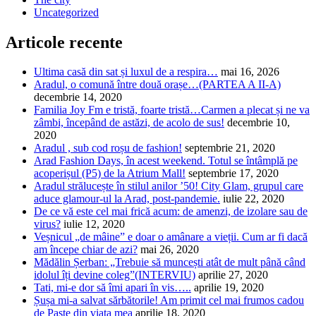
Uncategorized
Articole recente
Ultima casă din sat și luxul de a respira…
mai 16, 2026
Aradul, o comună între două orașe…(PARTEA A II-A)
decembrie 14, 2020
Familia Joy Fm e tristă, foarte tristă…Carmen a plecat și ne va
zâmbi, începând de astăzi, de acolo de sus!
decembrie 10,
2020
Aradul , sub cod roșu de fashion!
septembrie 21, 2020
Arad Fashion Days, în acest weekend. Totul se întâmplă pe
acoperișul (P5) de la Atrium Mall!
septembrie 17, 2020
Aradul strălucește în stilul anilor ’50! City Glam, grupul care
aduce glamour-ul la Arad, post-pandemie.
iulie 22, 2020
De ce vă este cel mai frică acum: de amenzi, de izolare sau de
virus?
iulie 12, 2020
Veșnicul „de mâine” e doar o amânare a vieții. Cum ar fi dacă
am începe chiar de azi?
mai 26, 2020
Mădălin Șerban: „Trebuie să muncești atât de mult până când
idolul îți devine coleg”(INTERVIU)
aprilie 27, 2020
Tati, mi-e dor să îmi apari în vis…..
aprilie 19, 2020
Șușa mi-a salvat sărbătorile! Am primit cel mai frumos cadou
de Paște din viața mea
aprilie 18, 2020