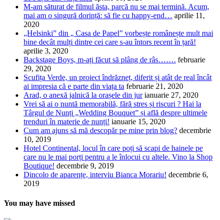
M-am săturat de filmul ăsta, parcă nu se mai termină. Acum,
mai am o singură dorință: să fie cu happy-end…
aprilie 11,
2020
„Helsinki” din „ Casa de Papel” vorbește românește mult mai
bine decât mulți dintre cei care s-au întors recent în țară!
aprilie 3, 2020
Backstage Boys, m-ați făcut să plâng de râs…….
februarie
29, 2020
Scufița Verde, un proiect îndrăzneț, diferit și atât de real încât
ai impresia că e parte din viața ta
februarie 21, 2020
Arad, o anexă jalnică la orașele din jur
ianuarie 27, 2020
Vrei să ai o nuntă memorabilă, fără stres și riscuri ? Hai la
Târgul de Nunți „Wedding Bouquet” și află despre ultimele
trenduri în materie de nunți!
ianuarie 15, 2020
Cum am ajuns să mă descopăr pe mine prin blog?
decembrie
10, 2019
Hotel Continental, locul în care poți să scapi de hainele pe
care nu le mai porți pentru a le înlocui cu altele. Vino la Shop
Boutique!
decembrie 9, 2019
Dincolo de aparențe, interviu Bianca Morariu!
decembrie 6,
2019
You may have missed