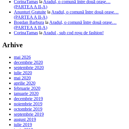
CorinaTamas
la
Aradul, o comună între două orașe…
(PARTEA A II-A)
Anunturi Gratuite
la
Aradul, o comună între două orașe…
(PARTEA A II-A)
Bogdan Barbura
la
Aradul, o comună între două orașe…
(PARTEA A II-A)
CorinaTamas
la
Aradul , sub cod roșu de fashion!
Arhive
mai 2026
decembrie 2020
septembrie 2020
iulie 2020
mai 2020
aprilie 2020
februarie 2020
ianuarie 2020
decembrie 2019
noiembrie 2019
octombrie 2019
septembrie 2019
august 2019
iulie 2019