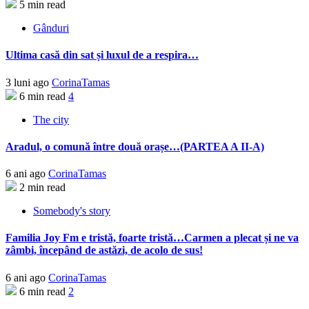
5 min read
Gânduri
Ultima casă din sat și luxul de a respira…
3 luni ago
CorinaTamas
6 min read
4
The city
Aradul, o comună între două orașe…(PARTEA A II-A)
6 ani ago
CorinaTamas
2 min read
Somebody's story
Familia Joy Fm e tristă, foarte tristă…Carmen a plecat și ne va
zâmbi, începând de astăzi, de acolo de sus!
6 ani ago
CorinaTamas
6 min read
2