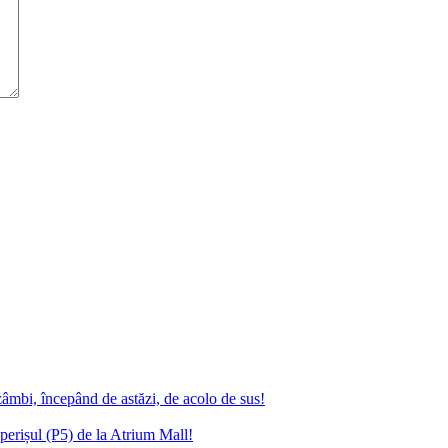
zâmbi, începând de astăzi, de acolo de sus!
erișul (P5) de la Atrium Mall!