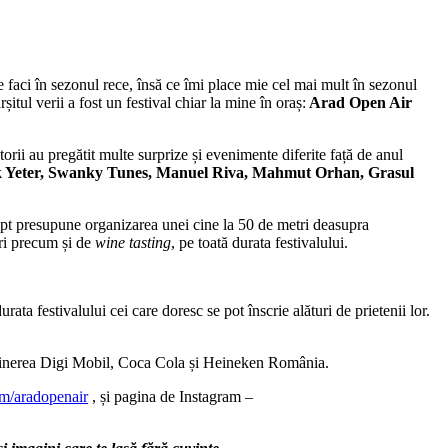
le faci în sezonul rece, însă ce îmi place mie cel mai mult în sezonul
ărșitul verii a fost un festival chiar la mine în oraș:
Arad Open Air
orii au pregătit multe surprize și evenimente diferite față de anul
k Yeter, Swanky Tunes, Manuel Riva, Mahmut Orhan, Grasul
cept presupune organizarea unei cine la 50 de metri deasupra
ri precum și de
wine tasting
, pe toată durata festivalului.
rata festivalului cei care doresc se pot înscrie alături de prietenii lor.
ținerea Digi Mobil, Coca Cola și Heineken România.
m/aradopenair
, și pagina de Instagram –