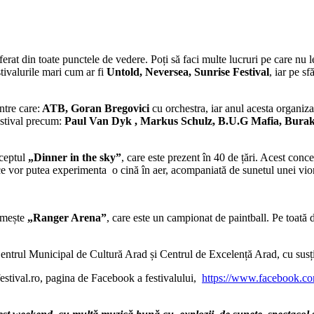
ferat din toate punctele de vedere. Poți să faci multe lucruri pe care nu 
stivalurile mari cum ar fi
Untold, Neversea, Sunrise Festival
, iar pe sf
ntre care:
ATB, Goran Bregovici
cu orchestra, iar anul acesta organizat
estival precum:
Paul Van Dyk , Markus Schulz, B.U.G Mafia, Bura
nceptul
„Dinner in the sky”
, care este prezent în 40 de țări. Acest con
ce vor putea experimenta o cină în aer, acompaniată de sunetul unei vio
umește
„Ranger Arena”
, care este un campionat de paintball. Pe toată du
ntrul Municipal de Cultură Arad și Centrul de Excelență Arad, cu sus
estival.ro, pagina de Facebook a festivalului,
https://www.facebook.co