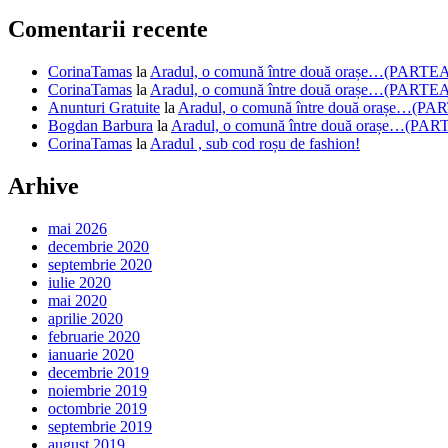
Comentarii recente
CorinaTamas
la
Aradul, o comună între două orașe…(PARTEA
CorinaTamas
la
Aradul, o comună între două orașe…(PARTEA
Anunturi Gratuite
la
Aradul, o comună între două orașe…(PA
Bogdan Barbura
la
Aradul, o comună între două orașe…(PAR
CorinaTamas
la
Aradul , sub cod roșu de fashion!
Arhive
mai 2026
decembrie 2020
septembrie 2020
iulie 2020
mai 2020
aprilie 2020
februarie 2020
ianuarie 2020
decembrie 2019
noiembrie 2019
octombrie 2019
septembrie 2019
august 2019