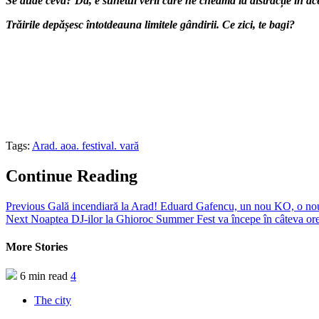
Se aude ceva? Da, e sunetul verii care ne cheamă la distracție în ac
Trăirile depășesc întotdeauna limitele gândirii. Ce zici, te bagi?
Tags:
Arad. aoa. festival. vară
Continue Reading
Previous
Gală incendiară la Arad! Eduard Gafencu, un nou KO, o no
Next
Noaptea DJ-ilor la Ghioroc Summer Fest va începe în câteva or
More Stories
6 min read
4
The city