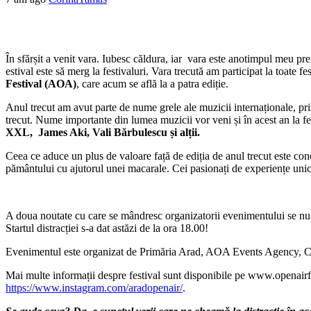
În sfărșit a venit vara. Iubesc căldura, iar vara este anotimpul meu pre
estival este să merg la festivaluri. Vara trecută am participat la toate fe
Festival (AOA)
, care acum se află la a patra ediție.
Anul trecut am avut parte de nume grele ale muzicii internaționale, pri
trecut. Nume importante din lumea muzicii vor veni și în acest an la f
XXL, James Aki, Vali Bărbulescu și alții.
Ceea ce aduce un plus de valoare față de ediția de anul trecut este co
pământului cu ajutorul unei macarale. Cei pasionați de experiențe uni
A doua noutate cu care se mândresc organizatorii evenimentului se n
Startul distracției s-a dat astăzi de la ora 18.00!
Evenimentul este organizat de Primăria Arad, AOA Events Agency, Ce
Mai multe informații despre festival sunt disponibile pe www.openairf
https://www.instagram.com/aradopenair/
.