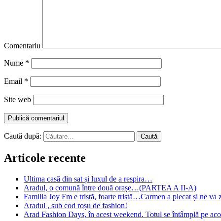
Comentariu
Nume
*
Email
*
Site web
Caută după:
Articole recente
Ultima casă din sat și luxul de a respira…
Aradul, o comună între două orașe…(PARTEA A II-A)
Familia Joy Fm e tristă, foarte tristă…Carmen a plecat și ne va 
Aradul , sub cod roșu de fashion!
Arad Fashion Days, în acest weekend. Totul se întâmplă pe acop