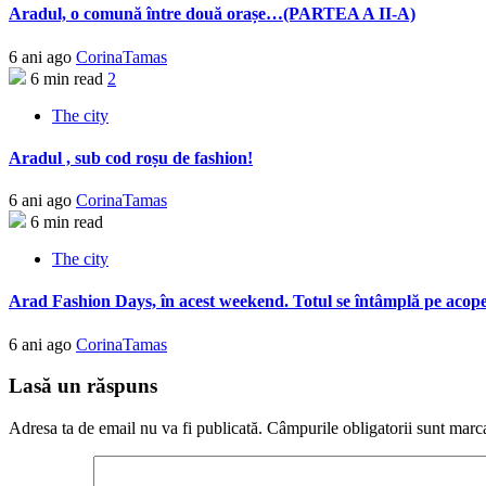
Aradul, o comună între două orașe…(PARTEA A II-A)
6 ani ago
CorinaTamas
6 min read
2
The city
Aradul , sub cod roșu de fashion!
6 ani ago
CorinaTamas
6 min read
The city
Arad Fashion Days, în acest weekend. Totul se întâmplă pe acope
6 ani ago
CorinaTamas
Lasă un răspuns
Adresa ta de email nu va fi publicată.
Câmpurile obligatorii sunt marc