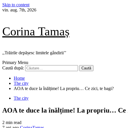
Skip to content
vin. aug. 7th, 2026
Corina Tamaș
,,Trăirile depășesc limitele gândirii’’
Primary Menu
Caută după:
Home
The city
AOA te duce la înălțime! La propriu… Ce zici, te bagi?
The city
AOA te duce la înălțime! La propriu… Ce z
2 min read
7 ani ago
CorinaTamas