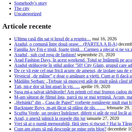
Somebody's story
The city
Uncategorized
Articole recente
Ultima casă din sat și luxul de a respira…
mai 16, 2026
Aradul, o comună între două orașe…(PARTEA A II-A)
decemb
Familia Joy Fm e tristă, foarte tristă…Carmen a plecat și ne va 
Aradul , sub cod roșu de fashion!
septembrie 21, 2020
Arad Fashion Days, în acest weekend. Totul se întâmplă pe acop
Aradul strălucește în stilul anilor ’50! City Glam, grupul care 
De ce vă este cel mai frică acum: de amenzi, de izolare sau de v
Veșnicul „de mâine” e doar o amânare a vieții. Cum ar fi dacă a
Mădălin Șerban: „Trebuie să muncești atât de mult până când 
Tati, mi-e dor să îmi apari în vis…..
aprilie 19, 2020
Șușa mi-a salvat sărbătorile! Am primit cel mai frumos cadou d
M-am săturat de filmul ăsta, parcă nu se mai termină. Acum, m
„Helsinki” din „ Casa de Papel” vorbește românește mult mai bine
Backstage Boys, m-ați făcut să plâng de râs…….
februarie 29,
Scufița Verde, un proiect îndrăzneț, diferit și atât de real încât a
Arad, o anexă jalnică la orașele din jur
ianuarie 27, 2020
Vrei să ai o nuntă memorabilă, fără stres și riscuri ? Hai la Tâ
Cum am ajuns să mă descopăr pe mine prin blog?
decembrie 1