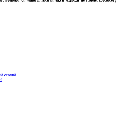
est weekend, cu multă muzică bună,cu explozii de sunete, spectacol și
uă centură
e!