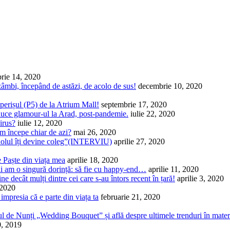
rie 14, 2020
zâmbi, începând de astăzi, de acolo de sus!
decembrie 10, 2020
erișul (P5) de la Atrium Mall!
septembrie 17, 2020
aduce glamour-ul la Arad, post-pandemie.
iulie 22, 2020
irus?
iulie 12, 2020
m începe chiar de azi?
mai 26, 2020
idolul îți devine coleg”(INTERVIU)
aprilie 27, 2020
e Paște din viața mea
aprilie 18, 2020
ai am o singură dorință: să fie cu happy-end…
aprilie 11, 2020
 decât mulți dintre cei care s-au întors recent în țară!
aprilie 3, 2020
 2020
i impresia că e parte din viața ta
februarie 21, 2020
rgul de Nunți „Wedding Bouquet” și află despre ultimele trenduri în mater
0, 2019