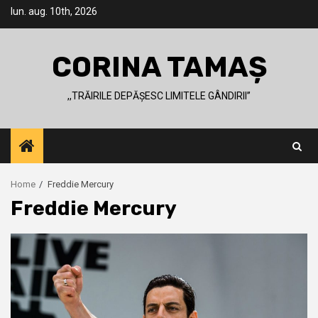
Skip
lun. aug. 10th, 2026
to
content
CORINA TAMAȘ
,,TRĂIRILE DEPĂȘESC LIMITELE GÂNDIRII’’
Home
Freddie Mercury
Freddie Mercury