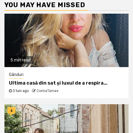
YOU MAY HAVE MISSED
5 min read
Gânduri
Ultima casă din sat și luxul de a respira…
3 luni ago
CorinaTamas
4