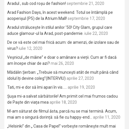
Aradul , sub cod roșu de fashion!
septembrie 21, 2020
Arad Fashion Days, în acest weekend. Totul se întâmplă pe
acoperișul (P5) de la Atrium Mall!
septembrie 17, 2020
Aradul strălucește în stilul anilor ’50! City Glam, grupul care
aduce glamour-ul la Arad, post-pandemie.
iulie 22, 2020
De ce vă este cel mai frică acum: de amenzi, de izolare sau de
virus?
iulie 12, 2020
Veșnicul „de mâine” e doar o amânare a vieții. Cum ar fi dacă
am începe chiar de azi?
mai 26, 2020
Mădălin Șerban: „Trebuie să muncești atât de mult până când
idolul îți devine coleg”(INTERVIU)
aprilie 27, 2020
Tati, mi-e dor să îmi apari în vis…..
aprilie 19, 2020
Șușa mi-a salvat sărbătorile! Am primit cel mai frumos cadou
de Paște din viața mea
aprilie 18, 2020
M-am săturat de filmul ăsta, parcă nu se mai termină. Acum,
mai am o singură dorință: să fie cu happy-end…
aprilie 11, 2020
„Helsinki” din „ Casa de Papel” vorbește românește mult mai