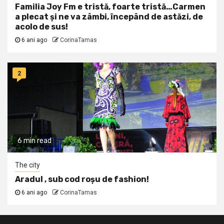
Familia Joy Fm e tristă, foarte tristă…Carmen
a plecat și ne va zâmbi, începând de astăzi, de
acolo de sus!
6 ani ago
CorinaTamas
2
6 min read
The city
Aradul , sub cod roșu de fashion!
6 ani ago
CorinaTamas