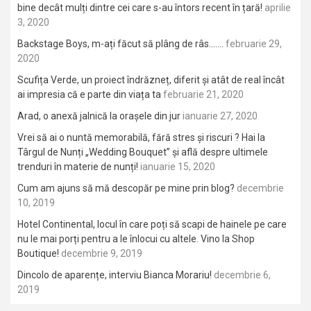
bine decât mulți dintre cei care s-au întors recent în țară!
aprilie
3, 2020
Backstage Boys, m-ați făcut să plâng de râs…….
februarie 29,
2020
Scufița Verde, un proiect îndrăzneț, diferit și atât de real încât
ai impresia că e parte din viața ta
februarie 21, 2020
Arad, o anexă jalnică la orașele din jur
ianuarie 27, 2020
Vrei să ai o nuntă memorabilă, fără stres și riscuri ? Hai la
Târgul de Nunți „Wedding Bouquet” și află despre ultimele
trenduri în materie de nunți!
ianuarie 15, 2020
Cum am ajuns să mă descopăr pe mine prin blog?
decembrie
10, 2019
Hotel Continental, locul în care poți să scapi de hainele pe care
nu le mai porți pentru a le înlocui cu altele. Vino la Shop
Boutique!
decembrie 9, 2019
Dincolo de aparențe, interviu Bianca Morariu!
decembrie 6,
2019