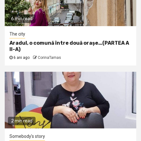
6 min read
The city
Aradul, o comună între două orașe…(PARTEA A
II-A)
6 ani ago
CorinaTamas
2 min read
Somebody's story