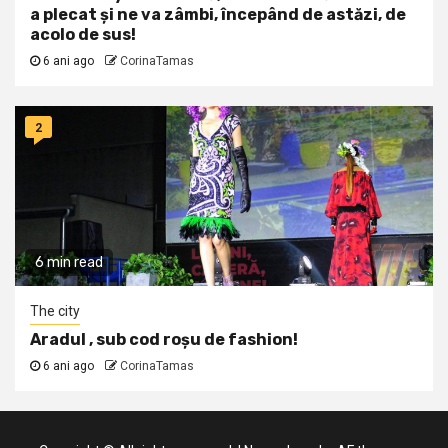
a plecat și ne va zâmbi, începând de astăzi, de
acolo de sus!
6 ani ago
CorinaTamas
2
6 min read
The city
Aradul , sub cod roșu de fashion!
6 ani ago
CorinaTamas