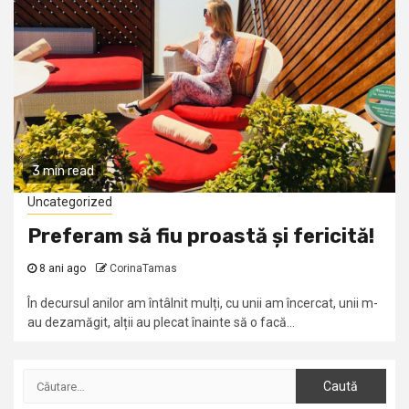
3 min read
Uncategorized
Preferam să fiu proastă și fericită!
8 ani ago
CorinaTamas
În decursul anilor am întâlnit mulți, cu unii am încercat, unii m-
au dezamăgit, alții au plecat înainte să o facă...
Caută
după: