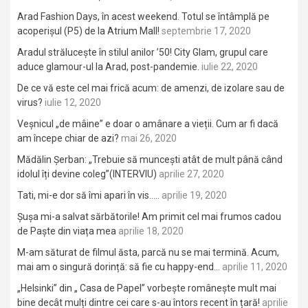
Arad Fashion Days, în acest weekend. Totul se întâmplă pe
acoperișul (P5) de la Atrium Mall!
septembrie 17, 2020
Aradul strălucește în stilul anilor ’50! City Glam, grupul care
aduce glamour-ul la Arad, post-pandemie.
iulie 22, 2020
De ce vă este cel mai frică acum: de amenzi, de izolare sau de
virus?
iulie 12, 2020
Veșnicul „de mâine” e doar o amânare a vieții. Cum ar fi dacă
am începe chiar de azi?
mai 26, 2020
Mădălin Șerban: „Trebuie să muncești atât de mult până când
idolul îți devine coleg”(INTERVIU)
aprilie 27, 2020
Tati, mi-e dor să îmi apari în vis…..
aprilie 19, 2020
Șușa mi-a salvat sărbătorile! Am primit cel mai frumos cadou
de Paște din viața mea
aprilie 18, 2020
M-am săturat de filmul ăsta, parcă nu se mai termină. Acum,
mai am o singură dorință: să fie cu happy-end…
aprilie 11, 2020
„Helsinki” din „ Casa de Papel” vorbește românește mult mai
bine decât mulți dintre cei care s-au întors recent în țară!
aprilie