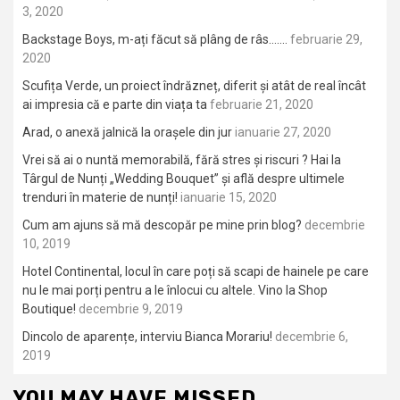
3, 2020
Backstage Boys, m-ați făcut să plâng de râs…….
februarie 29,
2020
Scufița Verde, un proiect îndrăzneț, diferit și atât de real încât
ai impresia că e parte din viața ta
februarie 21, 2020
Arad, o anexă jalnică la orașele din jur
ianuarie 27, 2020
Vrei să ai o nuntă memorabilă, fără stres și riscuri ? Hai la
Târgul de Nunți „Wedding Bouquet” și află despre ultimele
trenduri în materie de nunți!
ianuarie 15, 2020
Cum am ajuns să mă descopăr pe mine prin blog?
decembrie
10, 2019
Hotel Continental, locul în care poți să scapi de hainele pe care
nu le mai porți pentru a le înlocui cu altele. Vino la Shop
Boutique!
decembrie 9, 2019
Dincolo de aparențe, interviu Bianca Morariu!
decembrie 6,
2019
YOU MAY HAVE MISSED