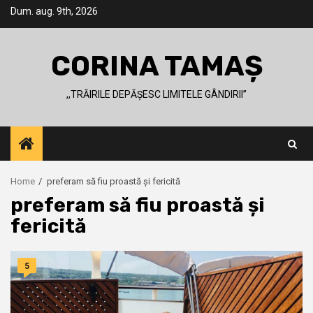
Skip
Dum. aug. 9th, 2026
to
content
CORINA TAMAȘ
,,TRĂIRILE DEPĂȘESC LIMITELE GÂNDIRII’’
Home
preferam să fiu proastă și fericită
preferam să fiu proastă și
fericită
5