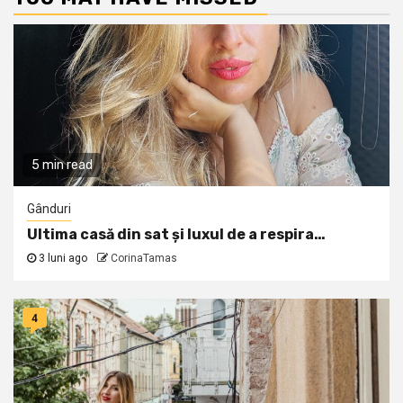
5 min read
Gânduri
Ultima casă din sat și luxul de a respira…
3 luni ago
CorinaTamas
4