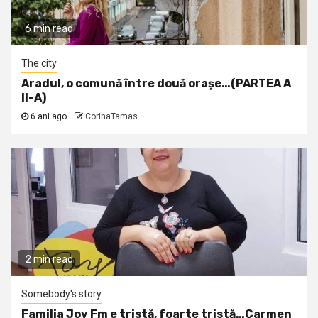
6 min read
The city
Aradul, o comună între două orașe…(PARTEA A
II-A)
6 ani ago
CorinaTamas
2 min read
Somebody's story
Familia Joy Fm e tristă, foarte tristă…Carmen