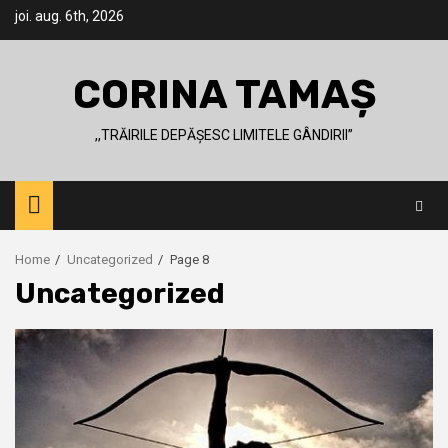
Skip
joi. aug. 6th, 2026
to
content
CORINA TAMAȘ
,,TRĂIRILE DEPĂȘESC LIMITELE GÂNDIRII’’
Home
Uncategorized
Page 8
Uncategorized