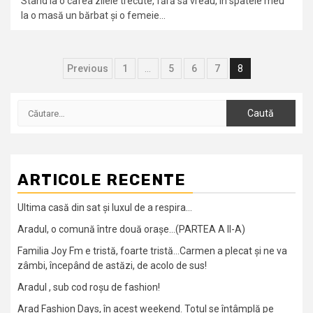
Stând la o cafea zilele trecute, fără să vreau, în spatele meu
la o masă un bărbat şi o femeie...
Navigare
Previous
1
…
5
6
7
8
în
Caută
articole
după:
ARTICOLE RECENTE
Ultima casă din sat și luxul de a respira…
Aradul, o comună între două orașe…(PARTEA A II-A)
Familia Joy Fm e tristă, foarte tristă…Carmen a plecat și ne va
zâmbi, începând de astăzi, de acolo de sus!
Aradul , sub cod roșu de fashion!
Arad Fashion Days, în acest weekend. Totul se întâmplă pe