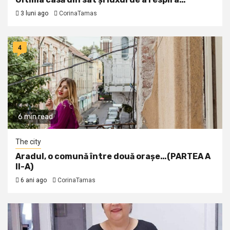
3 luni ago
CorinaTamas
4
6 min read
The city
Aradul, o comună între două orașe…(PARTEA A
II-A)
6 ani ago
CorinaTamas