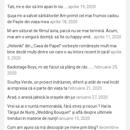
Tati, mi-e dor să îmi apari în vis…..
aprilie 19, 2020
Șușa mi-a salvat sărbătorile! Am primit cel mai frumos cadou
de Paște din viața mea
aprilie 18, 2020
M-am săturat de filmul ăsta, parcă nu se mai termină. Acum,
mai am o singură dorință: să fie cu happy-end…
aprilie 11, 2020
„Helsinki” din „ Casa de Papel” vorbește românește mult mai
bine decât mulți dintre cei care s-au întors recent în țară!
aprilie
3, 2020
Backstage Boys, m-ați făcut să plâng de râs…….
februarie 29,
2020
Scufița Verde, un proiect îndrăzneț, diferit și atât de real încât
ai impresia că e parte din viața ta
februarie 21, 2020
Arad, o anexă jalnică la orașele din jur
ianuarie 27, 2020
Vrei să ai o nuntă memorabilă, fără stres și riscuri ? Hai la
Târgul de Nunți „Wedding Bouquet” și află despre ultimele
trenduri în materie de nunți!
ianuarie 15, 2020
Cum am ajuns să mă descopăr pe mine prin blog?
decembrie