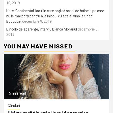
10, 2019
Hotel Continental, locul în care poți să scapi de hainele pe care
nu le mai porți pentru a le înlocui cu altele. Vino la Shop
Boutique!
decembrie 9, 2019
Dincolo de aparențe, interviu Bianca Morariu!
decembrie 6,
2019
YOU MAY HAVE MISSED
5 min read
Gânduri
Ultima casă din sat și luxul de a respira…