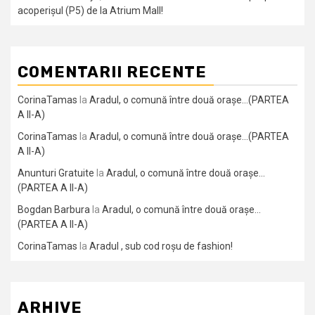
acoperișul (P5) de la Atrium Mall!
COMENTARII RECENTE
CorinaTamas
la
Aradul, o comună între două orașe…(PARTEA
A II-A)
CorinaTamas
la
Aradul, o comună între două orașe…(PARTEA
A II-A)
Anunturi Gratuite
la
Aradul, o comună între două orașe…
(PARTEA A II-A)
Bogdan Barbura
la
Aradul, o comună între două orașe…
(PARTEA A II-A)
CorinaTamas
la
Aradul , sub cod roșu de fashion!
ARHIVE