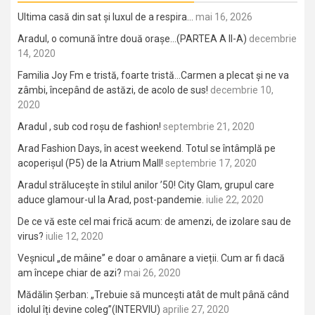
Ultima casă din sat și luxul de a respira…
mai 16, 2026
Aradul, o comună între două orașe…(PARTEA A II-A)
decembrie
14, 2020
Familia Joy Fm e tristă, foarte tristă…Carmen a plecat și ne va
zâmbi, începând de astăzi, de acolo de sus!
decembrie 10,
2020
Aradul , sub cod roșu de fashion!
septembrie 21, 2020
Arad Fashion Days, în acest weekend. Totul se întâmplă pe
acoperișul (P5) de la Atrium Mall!
septembrie 17, 2020
Aradul strălucește în stilul anilor ’50! City Glam, grupul care
aduce glamour-ul la Arad, post-pandemie.
iulie 22, 2020
De ce vă este cel mai frică acum: de amenzi, de izolare sau de
virus?
iulie 12, 2020
Veșnicul „de mâine” e doar o amânare a vieții. Cum ar fi dacă
am începe chiar de azi?
mai 26, 2020
Mădălin Șerban: „Trebuie să muncești atât de mult până când
idolul îți devine coleg”(INTERVIU)
aprilie 27, 2020