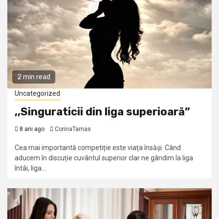
2 min read
Uncategorized
,,Singuraticii din liga superioară”
8 ani ago
CorinaTamas
Cea mai importantă competiție este viața însăși. Când
aducem în discuție cuvântul superior clar ne gândim la liga
întâi, liga...