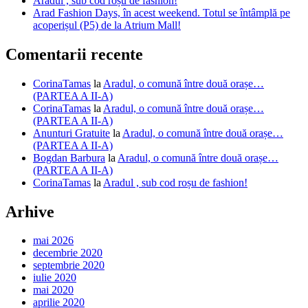
Aradul , sub cod roșu de fashion!
Arad Fashion Days, în acest weekend. Totul se întâmplă pe
acoperișul (P5) de la Atrium Mall!
Comentarii recente
CorinaTamas
la
Aradul, o comună între două orașe…
(PARTEA A II-A)
CorinaTamas
la
Aradul, o comună între două orașe…
(PARTEA A II-A)
Anunturi Gratuite
la
Aradul, o comună între două orașe…
(PARTEA A II-A)
Bogdan Barbura
la
Aradul, o comună între două orașe…
(PARTEA A II-A)
CorinaTamas
la
Aradul , sub cod roșu de fashion!
Arhive
mai 2026
decembrie 2020
septembrie 2020
iulie 2020
mai 2020
aprilie 2020