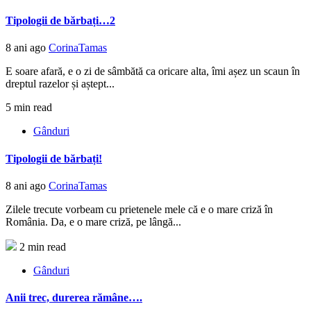
Tipologii de bărbați…2
8 ani ago
CorinaTamas
E soare afară, e o zi de sâmbătă ca oricare alta, îmi așez un scaun în
dreptul razelor și aștept...
5 min read
Gânduri
Tipologii de bărbați!
8 ani ago
CorinaTamas
Zilele trecute vorbeam cu prietenele mele că e o mare criză în
România. Da, e o mare criză, pe lângă...
2 min read
Gânduri
Anii trec, durerea rămâne….