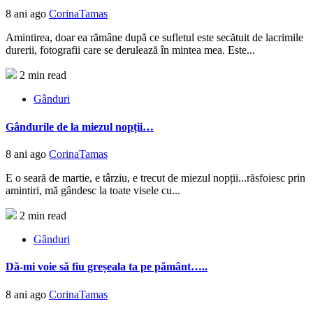
8 ani ago
CorinaTamas
Amintirea, doar ea rămâne după ce sufletul este secătuit de lacrimile
durerii, fotografii care se derulează în mintea mea. Este...
2 min read
Gânduri
Gândurile de la miezul nopții…
8 ani ago
CorinaTamas
E o seară de martie, e târziu, e trecut de miezul nopții...răsfoiesc prin
amintiri, mă gândesc la toate visele cu...
2 min read
Gânduri
Dă-mi voie să fiu greșeala ta pe pământ…..
8 ani ago
CorinaTamas