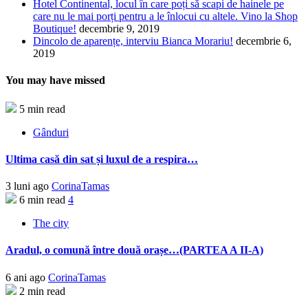
Hotel Continental, locul în care poți să scapi de hainele pe
care nu le mai porți pentru a le înlocui cu altele. Vino la Shop
Boutique!
decembrie 9, 2019
Dincolo de aparențe, interviu Bianca Morariu!
decembrie 6,
2019
You may have missed
5 min read
Gânduri
Ultima casă din sat și luxul de a respira…
3 luni ago
CorinaTamas
6 min read
4
The city
Aradul, o comună între două orașe…(PARTEA A II-A)
6 ani ago
CorinaTamas
2 min read