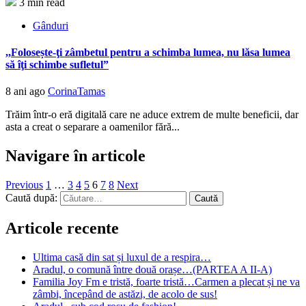
3 min read
Gânduri
,,Folosește-ţi zâmbetul pentru a schimba lumea, nu lăsa lumea
să îţi schimbe sufletul”
8 ani ago
CorinaTamas
Trăim într-o eră digitală care ne aduce extrem de multe beneficii, dar
asta a creat o separare a oamenilor fără...
Navigare în articole
Previous
1
…
3
4
5
6
7
8
Next
Caută după:
Articole recente
Ultima casă din sat și luxul de a respira…
Aradul, o comună între două orașe…(PARTEA A II-A)
Familia Joy Fm e tristă, foarte tristă…Carmen a plecat și ne va
zâmbi, începând de astăzi, de acolo de sus!