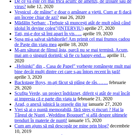
De ce vă este cel mai frică acum: de amenzi, de izolare sau de
virus?
iulie 12, 2020
Veșnicul „de mâine” e doar o amânare a vieții. Cum ar fi dacă
am începe chiar de azi?
mai 26, 2020
Mădălin Șerban: „Trebuie să muncești atât de mult până când
idolul îți devine coleg”(INTERVIU)
aprilie 27, 2020
Tati, mi-e dor să îmi apari în vis…..
aprilie 19, 2020
Șușa mi-a salvat sărbătorile! Am primit cel mai frumos cadou
de Paște din viața mea
aprilie 18, 2020
M-am săturat de filmul ăsta, parcă nu se mai termină. Acum,
mai am o singură dorință: să fie cu happy-end…
aprilie 11,
2020
„Helsinki” din „ Casa de Papel” vorbește românește mult mai
bine decât mulți dintre cei care s-au întors recent în țară!
aprilie 3, 2020
Backstage Boys, m-ați făcut să plâng de râs…….
februarie
29, 2020
Scufița Verde, un proiect îndrăzneț, diferit și atât de real încât
ai impresia că e parte din viața ta
februarie 21, 2020
Arad, o anexă jalnică la orașele din jur
ianuarie 27, 2020
Vrei să ai o nuntă memorabilă, fără stres și riscuri ? Hai la
Târgul de Nunți „Wedding Bouquet” și află despre ultimele
trenduri în materie de nunți!
ianuarie 15, 2020
Cum am ajuns să mă descopăr pe mine prin blog?
decembrie
10, 2019