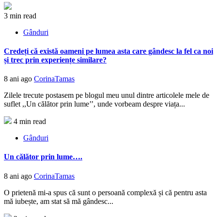
3 min read
Gânduri
Credeți că există oameni pe lumea asta care gândesc la fel ca noi
și trec prin experiențe similare?
8 ani ago
CorinaTamas
Zilele trecute postasem pe blogul meu unul dintre articolele mele de
suflet ,,Un călător prin lume’’, unde vorbeam despre viața...
4 min read
Gânduri
Un călător prin lume….
8 ani ago
CorinaTamas
O prietenă mi-a spus că sunt o persoană complexă și că pentru asta
mă iubește, am stat să mă gândesc...