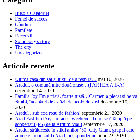
Categorii
Busola Călătoriei
Femei de succes
Gânduri
Pamflete
Recenzii
Somebody's story
The city
Uncategorized
Articole recente
Ultima casă din sat și luxul de a respira…
mai 16, 2026
Aradul, o comună între două orașe…(PARTEA A II-A)
decembrie 14, 2020
Familia Joy Fm e tristă, foarte tristă…Carmen a plecat și ne va
zâmbi, începând de astăzi, de acolo de sus!
decembrie 10,
2020
Aradul , sub cod roșu de fashion!
septembrie 21, 2020
Arad Fashion Days, în acest weekend. Totul se întâmplă pe
acoperișul (P5) de la Atrium Mall!
septembrie 17, 2020
Aradul strălucește în stilul anilor ’50! City Glam, grupul care
aduce glamour-ul la Arad, post-pandemie.
iulie 22, 2020