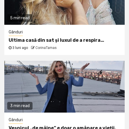
5 min read
Gânduri
Ultima casă din sat și luxul de a respira…
3 luni ago
CorinaTamas
3 min read
Gânduri
Veșnicul „de mâine” e doar o amânare a vieții.