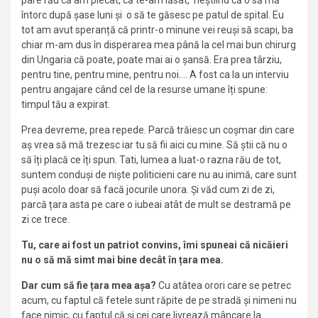
întorc după șase luni și o să te găsesc pe patul de spital. Eu
tot am avut speranță că printr-o minune vei reuși să scapi, ba
chiar m-am dus în disperarea mea până la cel mai bun chirurg
din Ungaria că poate, poate mai ai o șansă. Era prea târziu,
pentru tine, pentru mine, pentru noi…. A fost ca la un interviu
pentru angajare când cel de la resurse umane îți spune:
timpul tău a expirat.
Prea devreme, prea repede. Parcă trăiesc un coșmar din care
aș vrea să mă trezesc iar tu să fii aici cu mine. Să știi că nu o
să îți placă ce îți spun. Tati, lumea a luat-o razna rău de tot,
suntem conduși de niște politicieni care nu au inimă, care sunt
puși acolo doar să facă jocurile unora. Și văd cum zi de zi,
parcă țara asta pe care o iubeai atât de mult se destramă pe
zi ce trece.
Tu, care ai fost un patriot convins, îmi spuneai că nicăieri
nu o să mă simt mai bine decât în țara mea.
Dar cum să fie țara mea așa?
Cu atâtea orori care se petrec
acum, cu faptul că fetele sunt răpite de pe stradă și nimeni nu
face nimic, cu faptul că și cei care livrează mâncare la