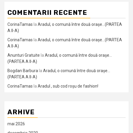
COMENTARII RECENTE
CorinaTamas
la
Aradul, o comună între două orașe…(PARTEA
A II-A)
CorinaTamas
la
Aradul, o comună între două orașe…(PARTEA
A II-A)
Anunturi Gratuite
la
Aradul, o comună între două orașe…
(PARTEA A II-A)
Bogdan Barbura
la
Aradul, o comună între două orașe…
(PARTEA A II-A)
CorinaTamas
la
Aradul , sub cod roșu de fashion!
ARHIVE
mai 2026