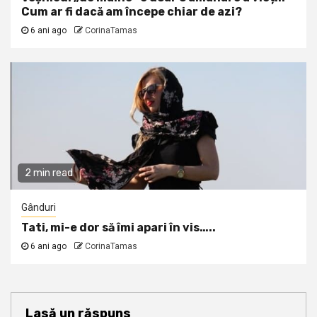
Cum ar fi dacă am începe chiar de azi?
6 ani ago
CorinaTamas
2 min read
Gânduri
Tati, mi-e dor să îmi apari în vis…..
6 ani ago
CorinaTamas
Lasă un răspuns