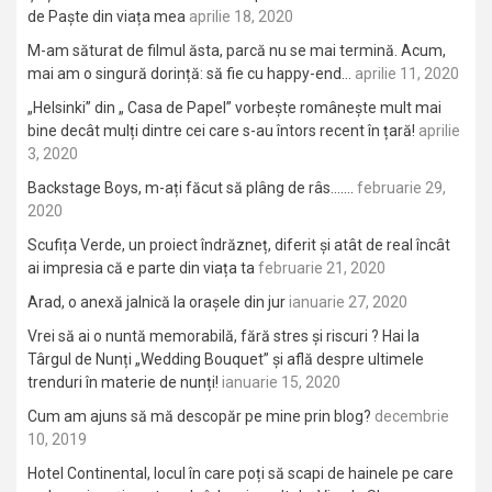
de Paște din viața mea
aprilie 18, 2020
M-am săturat de filmul ăsta, parcă nu se mai termină. Acum,
mai am o singură dorință: să fie cu happy-end…
aprilie 11, 2020
„Helsinki” din „ Casa de Papel” vorbește românește mult mai
bine decât mulți dintre cei care s-au întors recent în țară!
aprilie
3, 2020
Backstage Boys, m-ați făcut să plâng de râs…….
februarie 29,
2020
Scufița Verde, un proiect îndrăzneț, diferit și atât de real încât
ai impresia că e parte din viața ta
februarie 21, 2020
Arad, o anexă jalnică la orașele din jur
ianuarie 27, 2020
Vrei să ai o nuntă memorabilă, fără stres și riscuri ? Hai la
Târgul de Nunți „Wedding Bouquet” și află despre ultimele
trenduri în materie de nunți!
ianuarie 15, 2020
Cum am ajuns să mă descopăr pe mine prin blog?
decembrie
10, 2019
Hotel Continental, locul în care poți să scapi de hainele pe care