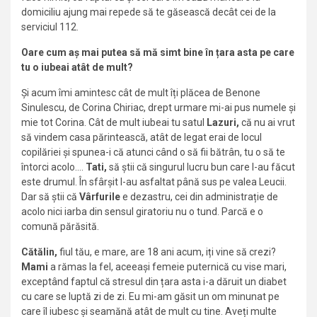
domiciliu ajung mai repede să te găsească decât cei de la
serviciul 112.
Oare cum aș mai putea să mă simt bine în țara asta pe care
tu o iubeai atât de mult?
Și acum îmi amintesc cât de mult îți plăcea de Benone
Sinulescu, de Corina Chiriac, drept urmare mi-ai pus numele și
mie tot Corina. Cât de mult iubeai tu satul
Lazuri,
că nu ai vrut
să vindem casa părintească, atât de legat erai de locul
copilăriei și spunea-i că atunci când o să fii bătrân, tu o să te
întorci acolo….
Tati,
să știi că singurul lucru bun care l-au făcut
este drumul. În sfârșit l-au asfaltat până sus pe valea Leucii.
Dar să știi că
Vârfurile
e dezastru, cei din administrație de
acolo nici iarba din sensul giratoriu nu o tund. Parcă e o
comună părăsită.
Cătălin,
fiul tău, e mare, are 18 ani acum, iți vine să crezi?
Mami
a rămas la fel, aceeași femeie puternică cu vise mari,
exceptând faptul că stresul din țara asta i-a dăruit un diabet
cu care se luptă zi de zi. Eu mi-am găsit un om minunat pe
care îl iubesc și seamănă atât de mult cu tine. Aveți multe