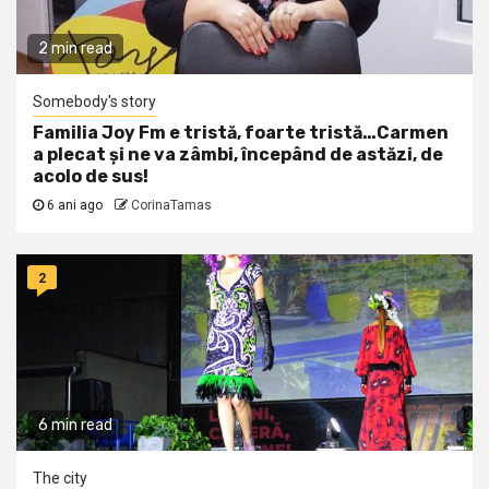
2 min read
Somebody's story
Familia Joy Fm e tristă, foarte tristă…Carmen
a plecat și ne va zâmbi, începând de astăzi, de
acolo de sus!
6 ani ago
CorinaTamas
2
6 min read
The city