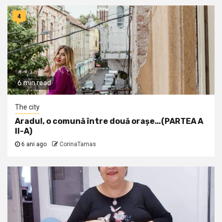
4
6 min read
The city
Aradul, o comună între două orașe…(PARTEA A
II-A)
6 ani ago
CorinaTamas