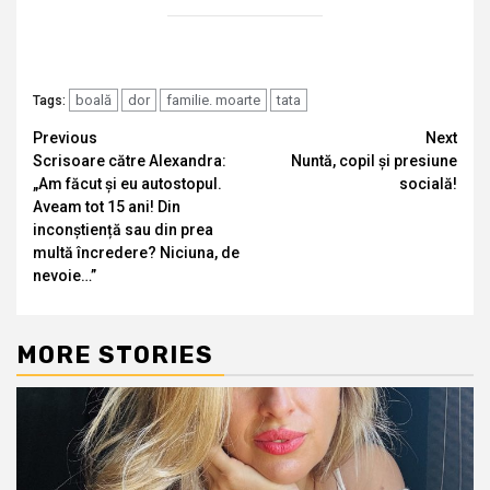
boală
dor
familie. moarte
tata
Tags:
Continue
Previous
Next
Scrisoare către Alexandra:
Nuntă, copil și presiune
Reading
„Am făcut și eu autostopul.
socială!
Aveam tot 15 ani! Din
inconștiență sau din prea
multă încredere? Niciuna, de
nevoie…”
MORE STORIES