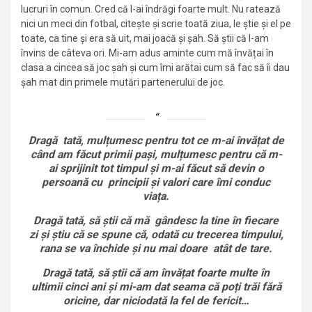
lucruri în comun. Cred că l-ai îndrăgi foarte mult. Nu ratează
nici un meci din fotbal, citește și scrie toată ziua, le știe și el pe
toate, ca tine și era să uit, mai joacă și șah. Să știi că l-am
învins de câteva ori. Mi-am adus aminte cum mă învățai în
clasa a cincea să joc șah și cum îmi arătai cum să fac să îi dau
șah mat din primele mutări partenerului de joc.
Dragă tată, mulțumesc pentru tot ce m-ai învățat de
când am făcut primii pași, mulțumesc pentru că m-
ai sprijinit tot timpul și m-ai făcut să devin o
persoană cu principii și valori care îmi conduc
viața.
Dragă tată, să știi că mă gândesc la tine în fiecare
zi și știu că se spune că, odată cu trecerea timpului,
rana se va închide și nu mai doare atât de tare.
Dragă tată, să știi că am învățat foarte multe în
ultimii cinci ani și mi-am dat seama că poți trăi fără
oricine, dar niciodată la fel de fericit…