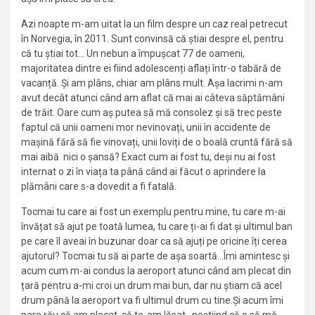
Azi noapte m-am uitat la un film despre un caz real petrecut
în Norvegia, în 2011. Sunt convinsă că știai despre el, pentru
că tu știai tot… Un nebun a împușcat 77 de oameni,
majoritatea dintre ei fiind adolescenți aflați într-o tabără de
vacanță. Și am plâns, chiar am plâns mult. Așa lacrimi n-am
avut decât atunci când am aflat că mai ai câteva săptămâni
de trăit. Oare cum aș putea să mă consolez și să trec peste
faptul că unii oameni mor nevinovați, unii în accidente de
mașină fără să fie vinovați, unii loviți de o boală cruntă fără să
mai aibă nici o șansă? Exact cum ai fost tu, deși nu ai fost
internat o zi în viața ta până când ai făcut o aprindere la
plămâni care s-a dovedit a fi fatală.
Tocmai tu care ai fost un exemplu pentru mine, tu care m-ai
învățat să ajut pe toată lumea, tu care ți-ai fi dat și ultimul ban
pe care îl aveai în buzunar doar ca să ajuți pe oricine îți cerea
ajutorul? Tocmai tu să ai parte de așa soartă…Îmi amintesc și
acum cum m-ai condus la aeroport atunci când am plecat din
țară pentru a-mi croi un drum mai bun, dar nu știam că acel
drum până la aeroport va fi ultimul drum cu tine.Și acum îmi
pare rău că am plecat, că te-am lăsat, neștiind că o să mă