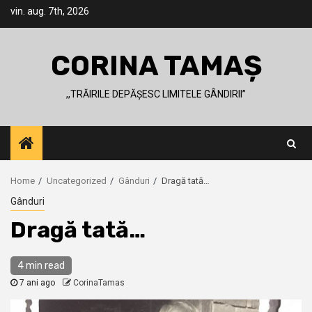
Skip
vin. aug. 7th, 2026
to
content
CORINA TAMAȘ
,,TRĂIRILE DEPĂȘESC LIMITELE GÂNDIRII’’
Home
Uncategorized
Gânduri
Dragă tată…
Gânduri
Dragă tată…
4 min read
7 ani ago
CorinaTamas