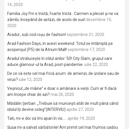
14, 2020
Familia Joy Fm e tristă, foarte tristă…Carmen a plecat și ne va
zâmbi, începând de astăzi, de acolo de sus!
decembrie 10,
2020
Aradul , sub cod roșu de fashion!
septembrie 21, 2020
Arad Fashion Days, în acest weekend. Totul se întâmplă pe
acoperișul (P5) de la Atrium Mall!
septembrie 17, 2020
Aradul strălucește în stilul anilor ’50! City Glam, grupul care
aduce glamour-ul la Arad, post-pandemie.
iulie 22, 2020
De ce vă este cel mai frică acum: de amenzi, de izolare sau de
virus?
iulie 12, 2020
Veșnicul „de mâine” e doar o amânare a vieții. Cum ar fi dacă
am începe chiar de azi?
mai 26, 2020
Mădălin Șerban: „Trebuie să muncești atât de mult până când
idolul îți devine coleg”(INTERVIU)
aprilie 27, 2020
Tati, mi-e dor să îmi apari în vis…..
aprilie 19, 2020
Șușa mi-a salvat sărbătorile! Am primit cel mai frumos cadou