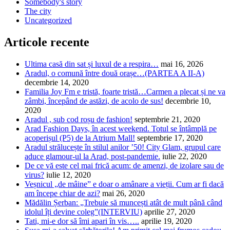
Somebody's story
The city
Uncategorized
Articole recente
Ultima casă din sat și luxul de a respira…
mai 16, 2026
Aradul, o comună între două orașe…(PARTEA A II-A)
decembrie 14, 2020
Familia Joy Fm e tristă, foarte tristă…Carmen a plecat și ne va
zâmbi, începând de astăzi, de acolo de sus!
decembrie 10,
2020
Aradul , sub cod roșu de fashion!
septembrie 21, 2020
Arad Fashion Days, în acest weekend. Totul se întâmplă pe
acoperișul (P5) de la Atrium Mall!
septembrie 17, 2020
Aradul strălucește în stilul anilor ’50! City Glam, grupul care
aduce glamour-ul la Arad, post-pandemie.
iulie 22, 2020
De ce vă este cel mai frică acum: de amenzi, de izolare sau de
virus?
iulie 12, 2020
Veșnicul „de mâine” e doar o amânare a vieții. Cum ar fi dacă
am începe chiar de azi?
mai 26, 2020
Mădălin Șerban: „Trebuie să muncești atât de mult până când
idolul îți devine coleg”(INTERVIU)
aprilie 27, 2020
Tati, mi-e dor să îmi apari în vis…..
aprilie 19, 2020