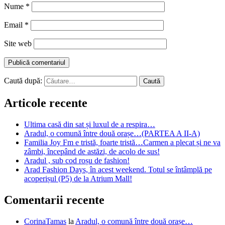
Nume
*
Email
*
Site web
Caută după:
Articole recente
Ultima casă din sat și luxul de a respira…
Aradul, o comună între două orașe…(PARTEA A II-A)
Familia Joy Fm e tristă, foarte tristă…Carmen a plecat și ne va
zâmbi, începând de astăzi, de acolo de sus!
Aradul , sub cod roșu de fashion!
Arad Fashion Days, în acest weekend. Totul se întâmplă pe
acoperișul (P5) de la Atrium Mall!
Comentarii recente
CorinaTamas
la
Aradul, o comună între două orașe…