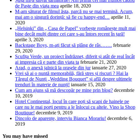
Șușa mi-a salvat sărbătorile! Am primit cel mai frumos cadou
de Paște din viața mea
aprilie 18, 2020
M-am săturat de filmul ăsta, parcă nu se mai termină. Acum,
mai am o singură dorință: să fie cu happy-end…
aprilie 11,
2020
„Helsinki” din „ Casa de Papel” vorbește românește mult mai
bine decât mulți dintre cei care s-au întors recent în țară!
aprilie 3, 2020
Backstage Boys, m-ați făcut să plâng de râs…….
februarie
29, 2020
Scufița Verde, un proiect îndrăzneț, diferit și atât de real încât
ai impresia că e parte din viața ta
februarie 21, 2020
Arad, o anexă jalnică la orașele din jur
ianuarie 27, 2020
Vrei să ai o nuntă memorabilă, fără stres și riscuri ? Hai la
Târgul de Nunți „Wedding Bouquet” și află despre ultimele
trenduri în materie de nunți!
ianuarie 15, 2020
Cum am ajuns să mă descopăr pe mine prin blog?
decembrie
10, 2019
Hotel Continental, locul în care poți să scapi de hainele pe
care nu le mai porți pentru a le înlocui cu altele. Vino la Shop
Boutique!
decembrie 9, 2019
Dincolo de aparențe, interviu Bianca Morariu!
decembrie 6,
2019
You may have missed