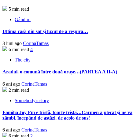
5 min read
Gânduri
Ultima casă din sat și luxul de a respira…
3 luni ago
CorinaTamas
6 min read
4
The city
Aradul, o comună între două orașe…(PARTEA A II-A)
6 ani ago
CorinaTamas
2 min read
Somebody's story
Familia Joy Fm e tristă, foarte tristă…Carmen a plecat și ne va
zâmbi, începând de astăzi, de acolo de sus!
6 ani ago
CorinaTamas
6 min read
2