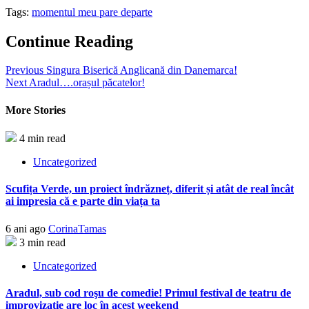
Tags:
momentul meu pare departe
Continue Reading
Previous
Singura Biserică Anglicană din Danemarca!
Next
Aradul….orașul păcatelor!
More Stories
4 min read
Uncategorized
Scufița Verde, un proiect îndrăzneț, diferit și atât de real încât
ai impresia că e parte din viața ta
6 ani ago
CorinaTamas
3 min read
Uncategorized
Aradul, sub cod roşu de comedie! Primul festival de teatru de
improvizaţie are loc în acest weekend