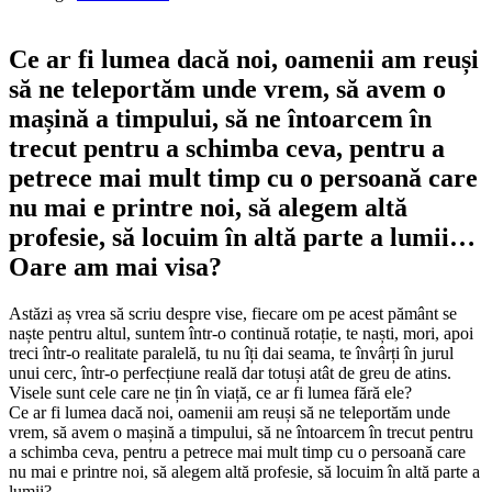
Ce ar fi lumea dacă noi, oamenii am reuși
să ne teleportăm unde vrem, să avem o
mașină a timpului, să ne întoarcem în
trecut pentru a schimba ceva, pentru a
petrece mai mult timp cu o persoană care
nu mai e printre noi, să alegem altă
profesie, să locuim în altă parte a lumii…
Oare am mai visa?
Astăzi aș vrea să scriu despre vise, fiecare om pe acest pământ se
naște pentru altul, suntem într-o continuă rotație, te naști, mori, apoi
treci într-o realitate paralelă, tu nu îți dai seama, te învârți în jurul
unui cerc, într-o perfecțiune reală dar totuși atât de greu de atins.
Visele sunt cele care ne țin în viață, ce ar fi lumea fără ele?
Ce ar fi lumea dacă noi, oamenii am reuși să ne teleportăm unde
vrem, să avem o mașină a timpului, să ne întoarcem în trecut pentru
a schimba ceva, pentru a petrece mai mult timp cu o persoană care
nu mai e printre noi, să alegem altă profesie, să locuim în altă parte a
lumii?