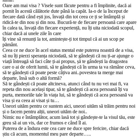
Oare am mai visa ? Visele sunt făcute pentru a fi împlinite, dacă ai
pornit în acestă călătorie dute până la capăt. Ia-o de la început de
fiecare dată când ești jos, învață din tot ceea ce ți se întâmplă și
ridică-te din nou și din nou. Bucură-te de fiecare persoană care apare
în calea ta, învață din fiecare experiență, nu îți uita niciodată scopul,
chiar dacă ai unele zile în care
îți vine să renunți la tot, amintește-ți tot timpul că ai un scop pe
pământ.
Ceea ce ne duce în acel status mental este puterea noastră de a visa,
să nu îți pierzi speranța niciodată, să te gândești că nu ți-ar ajunge o
viață întreagă să faci câte ți-ai propus, șă te gândești la dragostea
care o ai de oferit lumii, să te gândești că în urma ta va rămâne ceva,
să te gândești că poate peste câțiva ani..povestea ta merge mai
departe, însă sub o altă formă?
Să te gândești că poate altcineva, atunci când tu nu vei mai fi, va
repeta din nou același tipar, să te gândești că acea persoană îți va
purta, memoriile tale în viața lui, să te gândești că acea persoană va
visa și ea ceea ai visat și tu…
Uneori uităm pentru ce suntem aici, uneori uităm să trăim pentru noi
și o facem pentru alții, uneori uităm de noi..
Nimic nu e întâmplător, acum lasă tot și gândește-te la visul tău, este
greu să ai un vis, dar ce frumos e când îl ai.
Puterea de a îndura este cea care ne duce spre fericire, chiar dacă
știu că acum, momentul meu pare departe…..