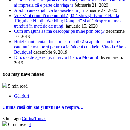
ai impresia că e parte din viața ta
februarie 21, 2020
Arad, o anexă jalnică la orașele din jur
ianuarie 27, 2020
Vrei să ai o nuntă memorabilă, fără stres și riscuri ? Hai la
Târgul de Nunți „Wedding Bouquet” și află despre ultimele
trenduri în materie de nunți!
ianuarie 15, 2020
Cum am ajuns să mă descopăr pe mine prin blog?
decembrie
10, 2019
Hotel Continental, locul în care poți să scapi de hainele pe
care nu le mai porți pentru a le înlocui cu altele. Vino la Shop
Boutique!
decembrie 9, 2019
Dincolo de aparențe, interviu Bianca Morariu!
decembrie 6,
2019
You may have missed
5 min read
Gânduri
Ultima casă din sat și luxul de a respira…
3 luni ago
CorinaTamas
6 min read
4