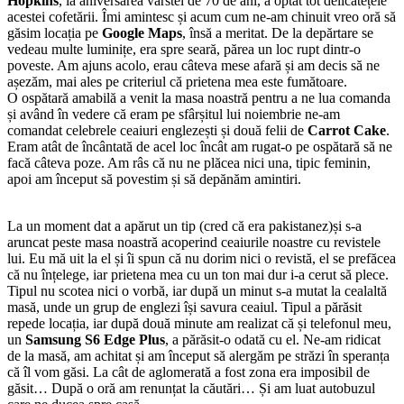
Hopkins
, la aniversarea vârstei de 70 de ani, a optat tot delicatețele
acestei cofetării. Îmi amintesc și acum cum ne-am chinuit vreo oră să
găsim locația pe
Google Maps
, însă a meritat. De la depărtare se
vedeau multe luminițe, era spre seară, părea un loc rupt dintr-o
poveste. Am ajuns acolo, erau câteva mese afară și am decis să ne
așezăm, mai ales pe criteriul că prietena mea este fumătoare.
O ospătară amabilă a venit la masa noastră pentru a ne lua comanda
și având în vedere că eram pe sfârșitul lui noiembrie ne-am
comandat celebrele ceaiuri englezești și două felii de
Carrot Cake
.
Eram atât de încântată de acel loc încât am rugat-o pe ospătară să ne
facă câteva poze. Am râs că nu ne plăcea nici una, tipic feminin,
apoi am început să povestim și să depănăm amintiri.
La un moment dat a apărut un tip (cred că era pakistanez)și s-a
aruncat peste masa noastră acoperind ceaiurile noastre cu revistele
lui. Eu mă uit la el și îi spun că nu dorim nici o revistă, el se prefăcea
că nu înțelege, iar prietena mea cu un ton mai dur i-a cerut să plece.
Tipul nu scotea nici o vorbă, iar după un minut s-a mutat la cealaltă
masă, unde un grup de englezi își savura ceaiul. Tipul a părăsit
repede locația, iar după două minute am realizat că și telefonul meu,
un
Samsung S6 Edge Plus
, a părăsit-o odată cu el. Ne-am ridicat
de la masă, am achitat și am început să alergăm pe străzi în speranța
că îl vom găsi. La cât de aglomerată a fost zona era imposibil de
găsit… După o oră am renunțat la căutări… Și am luat autobuzul