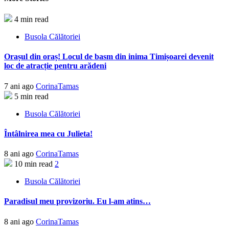
4 min read
Busola Călătoriei
Orașul din oraș! Locul de basm din inima Timișoarei devenit
loc de atracție pentru arădeni
7 ani ago
CorinaTamas
5 min read
Busola Călătoriei
Întâlnirea mea cu Julieta!
8 ani ago
CorinaTamas
10 min read
2
Busola Călătoriei
Paradisul meu provizoriu. Eu l-am atins…
8 ani ago
CorinaTamas