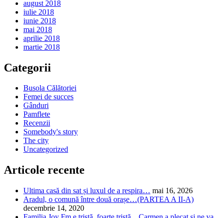
august 2018
iulie 2018
iunie 2018
mai 2018
aprilie 2018
martie 2018
Categorii
Busola Călătoriei
Femei de succes
Gânduri
Pamflete
Recenzii
Somebody's story
The city
Uncategorized
Articole recente
Ultima casă din sat și luxul de a respira…
mai 16, 2026
Aradul, o comună între două orașe…(PARTEA A II-A)
decembrie 14, 2020
Familia Joy Fm e tristă, foarte tristă…Carmen a plecat și ne va