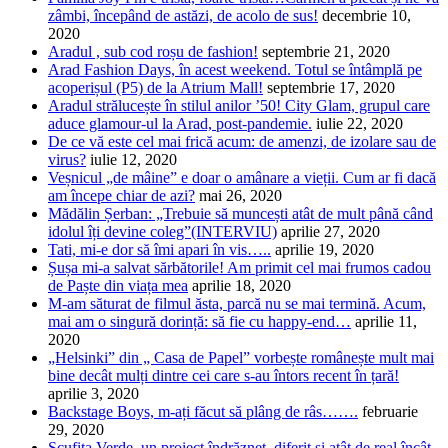
zâmbi, începând de astăzi, de acolo de sus!
decembrie 10,
2020
Aradul , sub cod roșu de fashion!
septembrie 21, 2020
Arad Fashion Days, în acest weekend. Totul se întâmplă pe
acoperișul (P5) de la Atrium Mall!
septembrie 17, 2020
Aradul strălucește în stilul anilor ’50! City Glam, grupul care
aduce glamour-ul la Arad, post-pandemie.
iulie 22, 2020
De ce vă este cel mai frică acum: de amenzi, de izolare sau de
virus?
iulie 12, 2020
Veșnicul „de mâine” e doar o amânare a vieții. Cum ar fi dacă
am începe chiar de azi?
mai 26, 2020
Mădălin Șerban: „Trebuie să muncești atât de mult până când
idolul îți devine coleg”(INTERVIU)
aprilie 27, 2020
Tati, mi-e dor să îmi apari în vis…..
aprilie 19, 2020
Șușa mi-a salvat sărbătorile! Am primit cel mai frumos cadou
de Paște din viața mea
aprilie 18, 2020
M-am săturat de filmul ăsta, parcă nu se mai termină. Acum,
mai am o singură dorință: să fie cu happy-end…
aprilie 11,
2020
„Helsinki” din „ Casa de Papel” vorbește românește mult mai
bine decât mulți dintre cei care s-au întors recent în țară!
aprilie 3, 2020
Backstage Boys, m-ați făcut să plâng de râs…….
februarie
29, 2020
Scufița Verde, un proiect îndrăzneț, diferit și atât de real încât