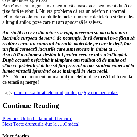
care ne ducea spre casă.
Am rămas cu un gust amar pentru că e nasol acel sentiment după ce
ți se fură telefonul. Nu era problema că era un telefon nu tocmai
ieftin, dar acolo erau amintirile mele, numerele de telefon strânse de-
a lungul anilor, poze care nu am apucat să le salvez.
Am simțit că ceva din mine s-a rupt, încercam să mă adun însă
lacrimile curgeau de nervi, de neatenție. Însă destinul m-a făcut să
realizez ceva: nu contează lucrurile materiale pe care le deții, într-
un final contează lucrurile care sunt stocate în inima ta…
Așa că îi mulțumesc destinului pentru ceea ce mi s-a întâmplat.
După această nefericită întâmplare am realizat că de multe ori
stăm cu prietenii și în loc să fim prezenți acolo, suntem conectați la
lumea virtuală ignorând ce se întâmplă în viața reală.
P.S.: Din acel moment nu mai îmi țin telefonul pe masă indiferent la
ce terasă aș merge!
Tags:
cum mi s-a furat telefonul
londra
peggy porshen cakes
Continue Reading
Previous
Untold…labirintul fericirii!
Next
Toate drumurile duc la ….Oradea!
More Stories