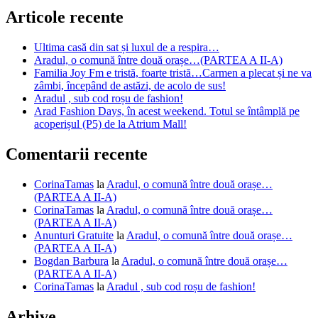
Articole recente
Ultima casă din sat și luxul de a respira…
Aradul, o comună între două orașe…(PARTEA A II-A)
Familia Joy Fm e tristă, foarte tristă…Carmen a plecat și ne va
zâmbi, începând de astăzi, de acolo de sus!
Aradul , sub cod roșu de fashion!
Arad Fashion Days, în acest weekend. Totul se întâmplă pe
acoperișul (P5) de la Atrium Mall!
Comentarii recente
CorinaTamas
la
Aradul, o comună între două orașe…
(PARTEA A II-A)
CorinaTamas
la
Aradul, o comună între două orașe…
(PARTEA A II-A)
Anunturi Gratuite
la
Aradul, o comună între două orașe…
(PARTEA A II-A)
Bogdan Barbura
la
Aradul, o comună între două orașe…
(PARTEA A II-A)
CorinaTamas
la
Aradul , sub cod roșu de fashion!
Arhive