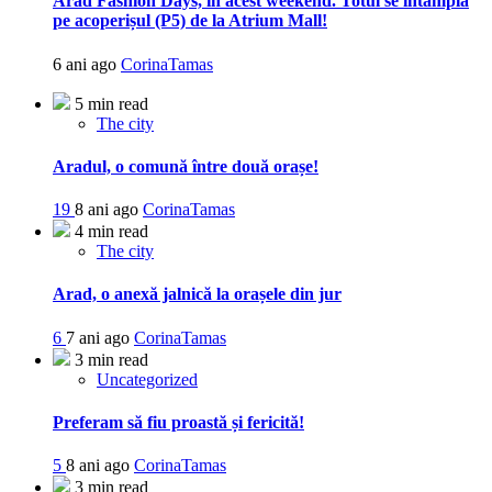
Arad Fashion Days, în acest weekend. Totul se întâmplă
pe acoperișul (P5) de la Atrium Mall!
6 ani ago
CorinaTamas
5 min read
The city
Aradul, o comună între două orașe!
19
8 ani ago
CorinaTamas
4 min read
The city
Arad, o anexă jalnică la orașele din jur
6
7 ani ago
CorinaTamas
3 min read
Uncategorized
Preferam să fiu proastă și fericită!
5
8 ani ago
CorinaTamas
3 min read