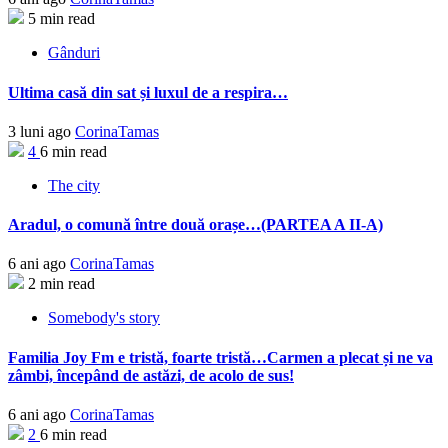
5 min read
Gânduri
Ultima casă din sat și luxul de a respira…
3 luni ago
CorinaTamas
4
6 min read
The city
Aradul, o comună între două orașe…(PARTEA A II-A)
6 ani ago
CorinaTamas
2 min read
Somebody's story
Familia Joy Fm e tristă, foarte tristă…Carmen a plecat și ne va
zâmbi, începând de astăzi, de acolo de sus!
6 ani ago
CorinaTamas
2
6 min read