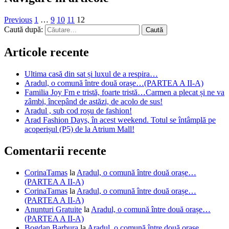
Previous
1
…
9
10
11
12
Caută după:
Articole recente
Ultima casă din sat și luxul de a respira…
Aradul, o comună între două orașe…(PARTEA A II-A)
Familia Joy Fm e tristă, foarte tristă…Carmen a plecat și ne va
zâmbi, începând de astăzi, de acolo de sus!
Aradul , sub cod roșu de fashion!
Arad Fashion Days, în acest weekend. Totul se întâmplă pe
acoperișul (P5) de la Atrium Mall!
Comentarii recente
CorinaTamas
la
Aradul, o comună între două orașe…
(PARTEA A II-A)
CorinaTamas
la
Aradul, o comună între două orașe…
(PARTEA A II-A)
Anunturi Gratuite
la
Aradul, o comună între două orașe…
(PARTEA A II-A)
Bogdan Barbura
la
Aradul, o comună între două orașe…