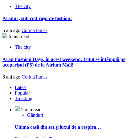
The city
Aradul , sub cod roșu de fashion!
6 ani ago
CorinaTamas
6 min read
The city
Arad Fashion Days, în acest weekend. Totul se întâmplă pe
acoperișul (P5) de la Atrium Mall!
6 ani ago
CorinaTamas
Latest
Popular
Trending
5 min read
Gânduri
Ultima casă din sat și luxul de a respira…