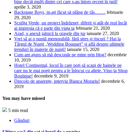
bine decât mulți dintre cei care s-au întors recent în țară!
aprilie 3, 2020
Backstage Boys, m-ați făcut să plâng de râs…….
februarie
29, 2020
Scufița Verde, un proiect îndrăzneț, diferit și atât de real încât
ai impresia că e parte din viața ta
februarie 21, 2020
Arad, o anexă jalnică la orașele din jur
ianuarie 27, 2020
Vrei să ai o nuntă memorabilă, fără stres și riscuri ? Hai la
Târgul de Nunți „Wedding Bouquet” și află despre ultimele
trenduri în materie de nunți!
ianuarie 15, 2020
Cum am ajuns să mă descopăr pe mine prin blog?
decembrie
10, 2019
Hotel Continental, locul în care poți să scapi de hainele pe
care nu le mai porți pentru a le înlocui cu altele. Vino la Shop
Boutique!
decembrie 9, 2019
Dincolo de aparențe, interviu Bianca Morariu!
decembrie 6,
2019
You may have missed
5 min read
Gânduri
Ultima casă din sat și luxul de a respira…