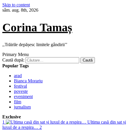
Skip to content
sâm. aug. 8th, 2026
Corina Tamaș
,,Trăirile depășesc limitele gândirii’’
Primary Menu
Caută după:
Popular Tags
arad
Bianca Morariu
festival
poveste
eveniment
film
jurnalism
Exclusive
1
Ultima casă din sat și
luxul de a respira…
2