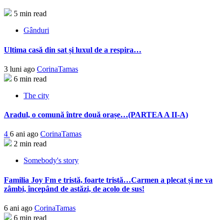
5 min read
Gânduri
Ultima casă din sat și luxul de a respira…
3 luni ago
CorinaTamas
6 min read
The city
Aradul, o comună între două orașe…(PARTEA A II-A)
4
6 ani ago
CorinaTamas
2 min read
Somebody's story
Familia Joy Fm e tristă, foarte tristă…Carmen a plecat și ne va
zâmbi, începând de astăzi, de acolo de sus!
6 ani ago
CorinaTamas
6 min read