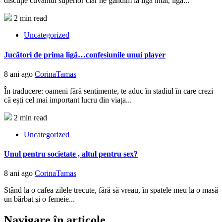
discuție cuvântul superior clar ne gândim la liga întâi, liga...
2 min read
Uncategorized
Jucători de prima ligă…confesiunile unui player
8 ani ago
CorinaTamas
În traducere: oameni fără sentimente, te aduc în stadiul în care crezi
că ești cel mai important lucru din viața...
2 min read
Uncategorized
Unul pentru societate , altul pentru sex?
8 ani ago
CorinaTamas
Stând la o cafea zilele trecute, fără să vreau, în spatele meu la o masă
un bărbat şi o femeie...
Navigare în articole