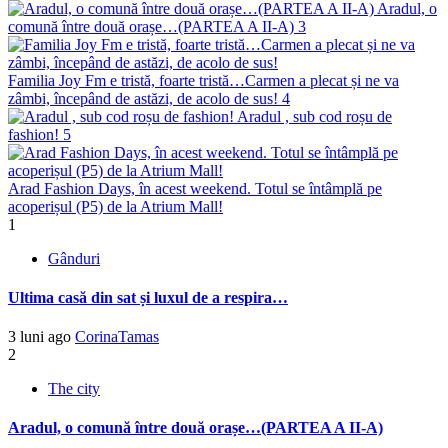
Aradul, o
comună între două orașe…(PARTEA A II-A)
3
Familia Joy Fm e tristă, foarte tristă…Carmen a plecat și ne va
zâmbi, începând de astăzi, de acolo de sus!
4
Aradul , sub cod roșu de
fashion!
5
Arad Fashion Days, în acest weekend. Totul se întâmplă pe
acoperișul (P5) de la Atrium Mall!
1
Gânduri
Ultima casă din sat și luxul de a respira…
3 luni ago
CorinaTamas
2
The city
Aradul, o comună între două orașe…(PARTEA A II-A)