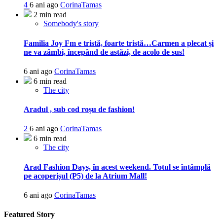
4
6 ani ago
CorinaTamas
2 min read
Somebody's story
Familia Joy Fm e tristă, foarte tristă…Carmen a plecat și
ne va zâmbi, începând de astăzi, de acolo de sus!
6 ani ago
CorinaTamas
6 min read
The city
Aradul , sub cod roșu de fashion!
2
6 ani ago
CorinaTamas
6 min read
The city
Arad Fashion Days, în acest weekend. Totul se întâmplă
pe acoperișul (P5) de la Atrium Mall!
6 ani ago
CorinaTamas
Featured Story