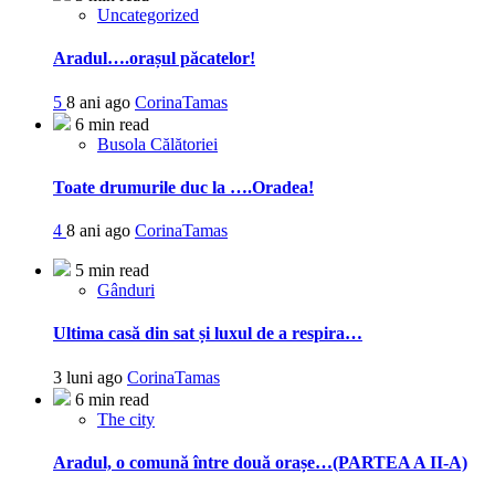
Uncategorized
Aradul….orașul păcatelor!
5
8 ani ago
CorinaTamas
6 min read
Busola Călătoriei
Toate drumurile duc la ….Oradea!
4
8 ani ago
CorinaTamas
5 min read
Gânduri
Ultima casă din sat și luxul de a respira…
3 luni ago
CorinaTamas
6 min read
The city
Aradul, o comună între două orașe…(PARTEA A II-A)