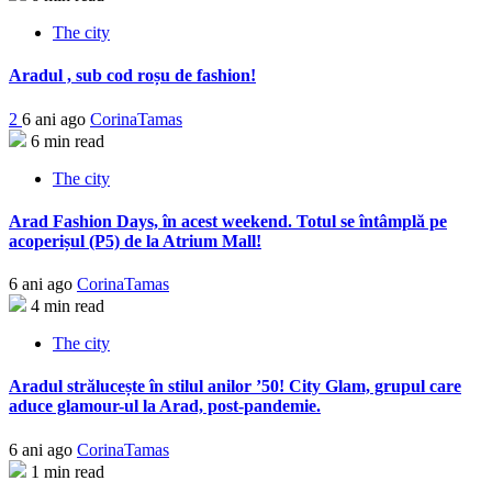
The city
Aradul , sub cod roșu de fashion!
2
6 ani ago
CorinaTamas
6 min read
The city
Arad Fashion Days, în acest weekend. Totul se întâmplă pe
acoperișul (P5) de la Atrium Mall!
6 ani ago
CorinaTamas
4 min read
The city
Aradul strălucește în stilul anilor ’50! City Glam, grupul care
aduce glamour-ul la Arad, post-pandemie.
6 ani ago
CorinaTamas
1 min read