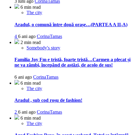
3 luni ago
CorinaTamas
6 min read
The city
Aradul, o comună între două orașe…(PARTEA A II-A)
4
6 ani ago
CorinaTamas
2 min read
Somebody's story
Familia Joy Fm e tristă, foarte tristă…Carmen a plecat și
ne va zâmbi, începând de astăzi, de acolo de sus!
6 ani ago
CorinaTamas
6 min read
The city
Aradul , sub cod roșu de fashion!
2
6 ani ago
CorinaTamas
6 min read
The city