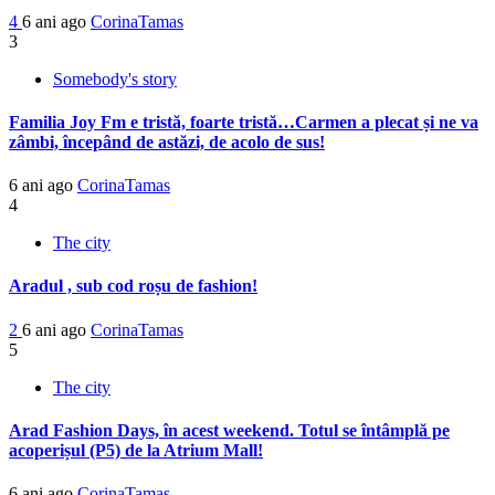
4
6 ani ago
CorinaTamas
3
Somebody's story
Familia Joy Fm e tristă, foarte tristă…Carmen a plecat și ne va
zâmbi, începând de astăzi, de acolo de sus!
6 ani ago
CorinaTamas
4
The city
Aradul , sub cod roșu de fashion!
2
6 ani ago
CorinaTamas
5
The city
Arad Fashion Days, în acest weekend. Totul se întâmplă pe
acoperișul (P5) de la Atrium Mall!
6 ani ago
CorinaTamas