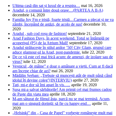
Ultima casă din sat și luxul de a respira…
mai 16, 2026
Aradul, o comună între două orașe…(PARTEA A II-A)
decembrie 14, 2020
Familia Joy Fm e tristă, foarte tristă…Carmen a plecat și ne va
zâmbi, începând de astăzi, de acolo de sus!
decembrie 10,
2020
Aradul , sub cod roșu de fashion!
septembrie 21, 2020
Arad Fashion Days, în acest weekend. Totul se întâmplă pe
acoperișul (P5) de la Atrium Mall!
septembrie 17, 2020
Aradul strălucește în stilul anilor ’50! City Glam, grupul care
aduce glamour-ul la Arad, post-pandemie.
iulie 22, 2020
De ce vă este cel mai frică acum: de amenzi, de izolare sau de
virus?
iulie 12, 2020
Veșnicul „de mâine” e doar o amânare a vieții. Cum ar fi dacă
am începe chiar de azi?
mai 26, 2020
Mădălin Șerban: „Trebuie să muncești atât de mult până când
idolul îți devine coleg”(INTERVIU)
aprilie 27, 2020
Tati, mi-e dor să îmi apari în vis…..
aprilie 19, 2020
Șușa mi-a salvat sărbătorile! Am primit cel mai frumos cadou
de Paște din viața mea
aprilie 18, 2020
M-am săturat de filmul ăsta, parcă nu se mai termină. Acum,
mai am o singură dorință: să fie cu happy-end…
aprilie 11,
2020
„Helsinki” din „ Casa de Papel” vorbește românește mult mai