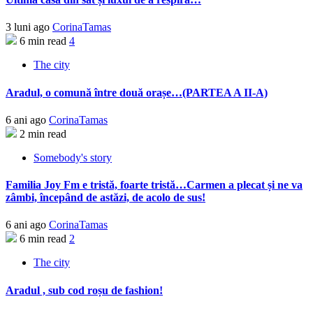
3 luni ago
CorinaTamas
6 min read
4
The city
Aradul, o comună între două orașe…(PARTEA A II-A)
6 ani ago
CorinaTamas
2 min read
Somebody's story
Familia Joy Fm e tristă, foarte tristă…Carmen a plecat și ne va
zâmbi, începând de astăzi, de acolo de sus!
6 ani ago
CorinaTamas
6 min read
2
The city
Aradul , sub cod roșu de fashion!